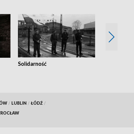
Solidarność
Trudne lata
KÓW
/
LUBLIN
/
ŁÓDŹ
/
ROCŁAW