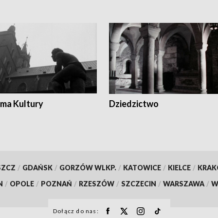
ma Kultury
Dziedzictwo
SZCZ
/
GDAŃSK
/
GORZÓW WLKP.
/
KATOWICE
/
KIELCE
/
KRA
N
/
OPOLE
/
POZNAŃ
/
RZESZÓW
/
SZCZECIN
/
WARSZAWA
/
W
Dołącz do nas: