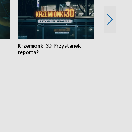
Krzemionki 30. Przystanek
Kraków - jak
reportaż