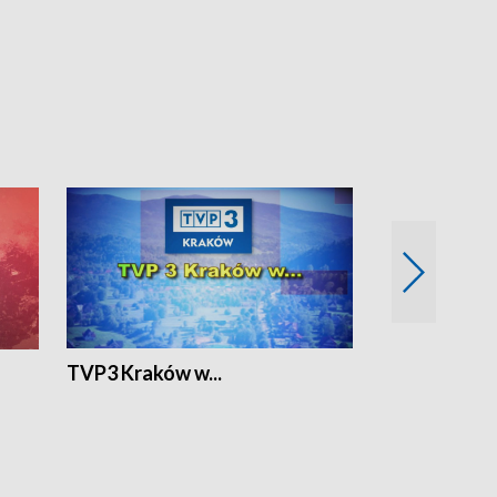
TVP3 Kraków w...
Ślizg