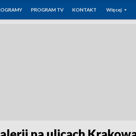
ROGRAMY
PROGRAM TV
KONTAKT
Więcej
lerii na ulicach Krakow