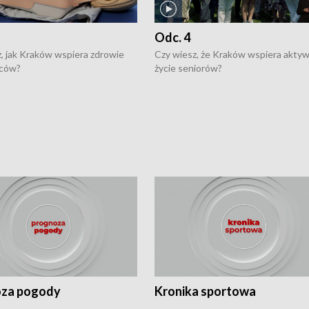
Odc. 4
, jak Kraków wspiera zdrowie
Czy wiesz, że Kraków wspiera akty
ców?
życie seniorów?
za pogody
Kronika sportowa