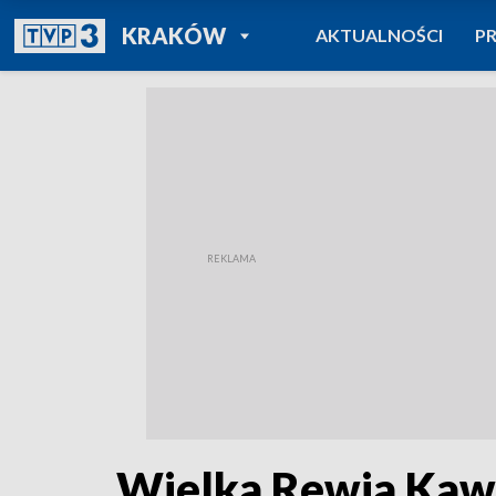
POWRÓT DO
KRAKÓW
AKTUALNOŚCI
P
TVP REGIONY
Wielka Rewia Kawa