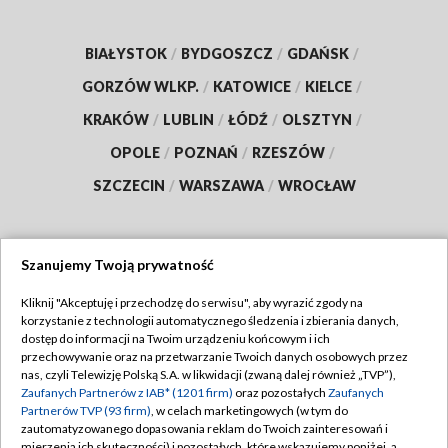
BIAŁYSTOK
/
BYDGOSZCZ
/
GDAŃSK
/
GORZÓW WLKP.
/
KATOWICE
/
KIELCE
/
KRAKÓW
/
LUBLIN
/
ŁÓDŹ
/
OLSZTYN
/
OPOLE
/
POZNAŃ
/
RZESZÓW
/
SZCZECIN
/
WARSZAWA
/
WROCŁAW
Szanujemy Twoją prywatność
Dołącz do nas:
Kliknij "Akceptuję i przechodzę do serwisu", aby wyrazić zgody na
korzystanie z technologii automatycznego śledzenia i zbierania danych,
TVP
dostęp do informacji na Twoim urządzeniu końcowym i ich
Abonament TVP
przechowywanie oraz na przetwarzanie Twoich danych osobowych przez
Regulamin TVP
nas, czyli Telewizję Polską S.A. w likwidacji (zwaną dalej również „TVP”),
Emisja w TVP
Zaufanych Partnerów z IAB* (1201 firm)
oraz pozostałych
Zaufanych
Polityka prywatności
Partnerów TVP (93 firm)
, w celach marketingowych (w tym do
Centrum informacji TVP
Moje zgody
zautomatyzowanego dopasowania reklam do Twoich zainteresowań i
mierzenia ich skuteczności) i pozostałych, które wskazujemy poniżej, a