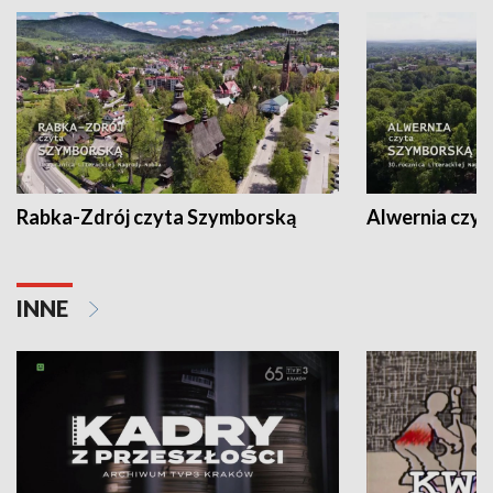
Rabka-Zdrój czyta Szymborską
Alwernia czy
INNE