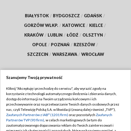
BIAŁYSTOK
/
BYDGOSZCZ
/
GDAŃSK
/
GORZÓW WLKP.
/
KATOWICE
/
KIELCE
/
KRAKÓW
/
LUBLIN
/
ŁÓDŹ
/
OLSZTYN
/
OPOLE
/
POZNAŃ
/
RZESZÓW
/
SZCZECIN
/
WARSZAWA
/
WROCŁAW
Szanujemy Twoją prywatność
Dołącz do nas:
Kliknij "Akceptuję i przechodzę do serwisu", aby wyrazić zgody na
korzystanie z technologii automatycznego śledzenia i zbierania danych,
TVP
dostęp do informacji na Twoim urządzeniu końcowym i ich
Abonament TVP
przechowywanie oraz na przetwarzanie Twoich danych osobowych przez
Regulamin TVP
nas, czyli Telewizję Polską S.A. w likwidacji (zwaną dalej również „TVP”),
Emisja w TVP
Zaufanych Partnerów z IAB* (1201 firm)
oraz pozostałych
Zaufanych
Polityka prywatności
Partnerów TVP (93 firm)
, w celach marketingowych (w tym do
Centrum informacji TVP
Moje zgody
zautomatyzowanego dopasowania reklam do Twoich zainteresowań i
mierzenia ich skuteczności) i pozostałych, które wskazujemy poniżej, a