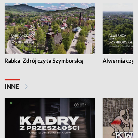
Rabka-Zdrój czyta Szymborską
Alwernia czy
INNE