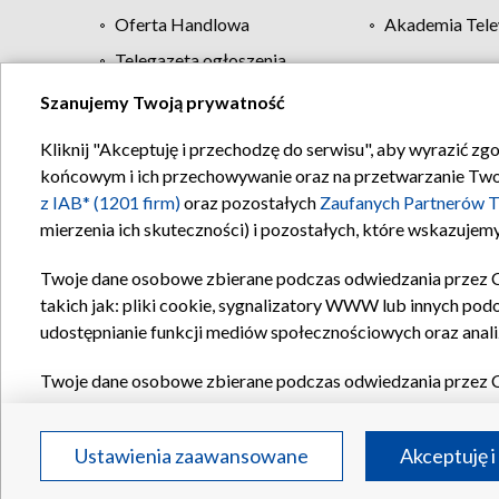
Oferta Handlowa
Akademia Tele
Telegazeta ogłoszenia
Szanujemy Twoją prywatność
Regulamin TVP
Kliknij "Akceptuję i przechodzę do serwisu", aby wyrazić zg
końcowym i ich przechowywanie oraz na przetwarzanie Twoich
z IAB* (1201 firm)
oraz pozostałych
Zaufanych Partnerów T
mierzenia ich skuteczności) i pozostałych, które wskazujemy
Twoje dane osobowe zbierane podczas odwiedzania przez 
takich jak: pliki cookie, sygnalizatory WWW lub innych pod
udostępnianie funkcji mediów społecznościowych oraz anali
Twoje dane osobowe zbierane podczas odwiedzania przez 
plików cookie, informacje o Twoich wyszukiwaniach w serwi
Partnerów TVP
dla realizacji następujących celów i funkc
Ustawienia zaawansowane
Akceptuję i
reklam, tworzenia profilu spersonalizowanych reklam, tworz
treści, stosowania badań rynkowych w celu generowania op