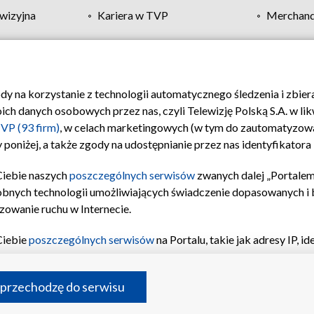
wizyjna
Kariera w TVP
Merchandi
Polityka prywatności
Moje zgody
Pomoc
Biuro re
ody na korzystanie z technologii automatycznego śledzenia i zbie
 danych osobowych przez nas, czyli Telewizję Polską S.A. w likw
VP (93 firm)
, w celach marketingowych (w tym do zautomatyzow
 poniżej, a także zgody na udostępnianie przez nas identyfikator
Ciebie naszych
poszczególnych serwisów
zwanych dalej „Portalem
obnych technologii umożliwiających świadczenie dopasowanych i be
zowanie ruchu w Internecie.
Ciebie
poszczególnych serwisów
na Portalu, takie jak adresy IP, 
sach Portalu czy historia odwiedzin będą przetwarzane przez TV
ji: przechowywania informacji na urządzeniu lub dostęp do nich,
©2026 Telewizja Polska S.A. w likwidacji
 przechodzę do serwisu
enia profilu spersonalizowanych treści, wyboru spersonalizowany
inii odbiorców, opracowywania i ulepszania produktów, zapewnie