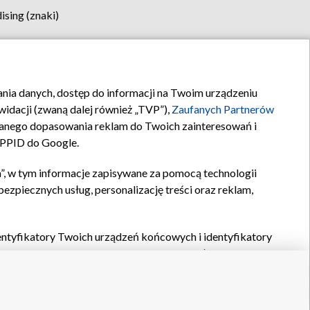
sing (znaki)
klamy
Kontakt
rania danych, dostęp do informacji na Twoim urządzeniu
idacji (zwaną dalej również „TVP”),
Zaufanych Partnerów
anego dopasowania reklam do Twoich zainteresowań i
a PPID do Google.
”, w tym informacje zapisywane za pomocą technologii
zpiecznych usług, personalizację treści oraz reklam,
identyfikatory Twoich urządzeń końcowych i identyfikatory
P,
Zaufanych Partnerów z IAB
oraz pozostałych
Zaufanych
 wyboru podstawowych reklam, wyboru spersonalizowanych
ch treści, pomiaru wydajności reklam, pomiaru wydajności
nia bezpieczeństwa, zapobiegania oszustwom i usuwania