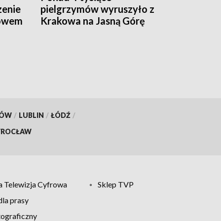
zenie
pielgrzymów wyruszyło z
kowem
Krakowa na Jasną Górę
KÓW
/
LUBLIN
/
ŁÓDŹ
/
ROCŁAW
 Telewizja Cyfrowa
Sklep TVP
la prasy
tograficzny