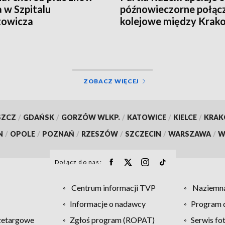
a w Szpitalu
późnowieczorne połąc
towicza
kolejowe między Kra
i Katowicami
ZOBACZ WIĘCEJ
SZCZ
/
GDAŃSK
/
GORZÓW WLKP.
/
KATOWICE
/
KIELCE
/
KRA
N
/
OPOLE
/
POZNAŃ
/
RZESZÓW
/
SZCZECIN
/
WARSZAWA
/
W
Dołącz do nas:
Centrum informacji TVP
Naziemna
Informacje o nadawcy
Program d
zetargowe
Zgłoś program (ROPAT)
Serwis fo