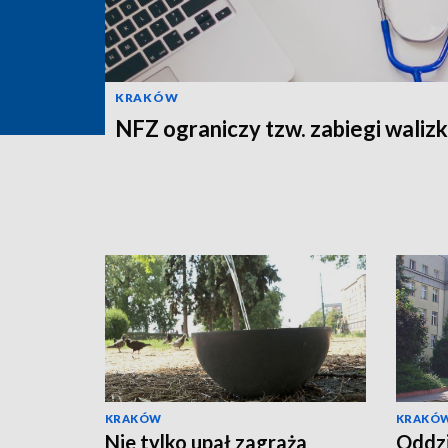
KRAKÓW
NFZ ograniczy tzw. zabiegi wali
KRAKÓW
KRAKÓ
Nie tylko upał zagraża
Oddzi