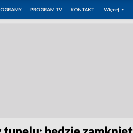
ROGRAMY
PROGRAM TV
KONTAKT
Więcej
 tunelu; będzie zamknięt