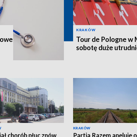
KRAKÓW
zkowe
Tour de Pologne w 
sobotę duże utrudni
W
KRAKÓW
ał chorób płuc znów
Partia Razem apeluje o