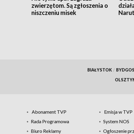
zwierzętom. Są zgłoszenia o
dział
niszczeniu misek
Naru
BIAŁYSTOK
/
BYDGO
OLSZTY
Abonament TVP
Emisja w TVP
Rada Programowa
System NOS
Biuro Reklamy
Ogłoszenie pr