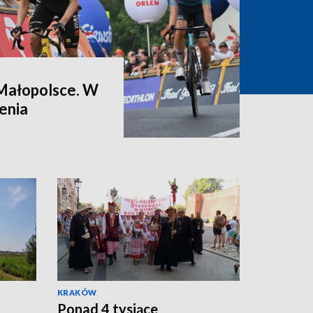
Małopolsce. W
enia
KRAKÓW
Ponad 4 tysiące