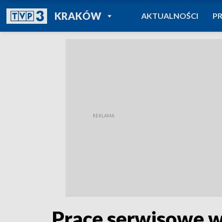
POWRÓT DO
KRAKÓW
AKTUALNOŚCI
P
TVP REGIONY
Prace serwisowe w