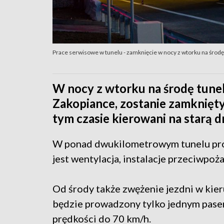
Prace serwisowe w tunelu - zamknięcie w nocy z wtorku na środę
W nocy z wtorku na środę tune
Zakopiance, zostanie zamknięt
tym czasie kierowani na starą d
W ponad dwukilometrowym tunelu pro
jest wentylacja, instalacje przeciwpoża
Od środy także zwężenie jezdni w kier
będzie prowadzony tylko jednym pase
prędkości do 70 km/h.