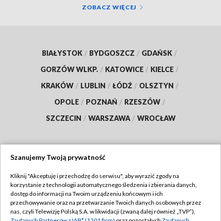
ZOBACZ WIĘCEJ
BIAŁYSTOK
/
BYDGOSZCZ
/
GDAŃSK
/
GORZÓW WLKP.
/
KATOWICE
/
KIELCE
/
KRAKÓW
/
LUBLIN
/
ŁÓDŹ
/
OLSZTYN
/
OPOLE
/
POZNAŃ
/
RZESZÓW
/
SZCZECIN
/
WARSZAWA
/
WROCŁAW
Szanujemy Twoją prywatność
Dołącz do nas:
Kliknij "Akceptuję i przechodzę do serwisu", aby wyrazić zgody na
korzystanie z technologii automatycznego śledzenia i zbierania danych,
TVP
dostęp do informacji na Twoim urządzeniu końcowym i ich
Abonament TVP
przechowywanie oraz na przetwarzanie Twoich danych osobowych przez
Regulamin TVP
nas, czyli Telewizję Polską S.A. w likwidacji (zwaną dalej również „TVP”),
Emisja w TVP
Zaufanych Partnerów z IAB* (1201 firm)
oraz pozostałych
Zaufanych