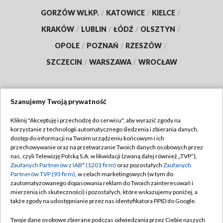
GORZÓW WLKP.
/
KATOWICE
/
KIELCE
/
KRAKÓW
/
LUBLIN
/
ŁÓDŹ
/
OLSZTYN
/
OPOLE
/
POZNAŃ
/
RZESZÓW
/
SZCZECIN
/
WARSZAWA
/
WROCŁAW
Szanujemy Twoją prywatność
Dołącz do nas:
Kliknij "Akceptuję i przechodzę do serwisu", aby wyrazić zgody na
korzystanie z technologii automatycznego śledzenia i zbierania danych,
TVP
dostęp do informacji na Twoim urządzeniu końcowym i ich
Abonament TVP
przechowywanie oraz na przetwarzanie Twoich danych osobowych przez
Regulamin TVP
nas, czyli Telewizję Polską S.A. w likwidacji (zwaną dalej również „TVP”),
Emisja w TVP
Zaufanych Partnerów z IAB* (1201 firm)
oraz pozostałych
Zaufanych
Polityka prywatności
Partnerów TVP (93 firm)
, w celach marketingowych (w tym do
Centrum informacji TVP
Moje zgody
zautomatyzowanego dopasowania reklam do Twoich zainteresowań i
mierzenia ich skuteczności) i pozostałych, które wskazujemy poniżej, a
Naziemna Telewizja Cyfrowa
Pomoc
także zgody na udostępnianie przez nas identyfikatora PPID do Google.
Sklep TVP
Biuro reklamy
Twoje dane osobowe zbierane podczas odwiedzania przez Ciebie naszych