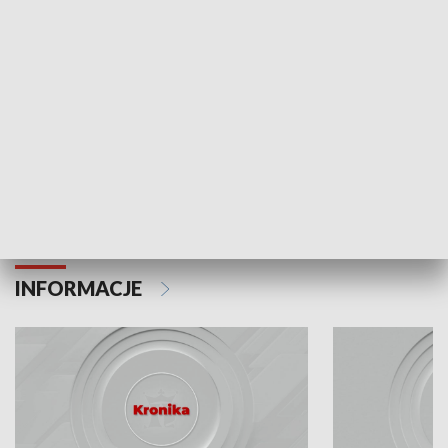
Odc. 6
Odc. 5
Czy wiesz, że Kraków inwestuje w edukację i
Czy wiesz, jak Kr
rozwój młodych?
mieszkańców?
INFORMACJE