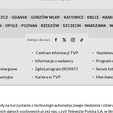
SZCZ
/
GDAŃSK
/
GORZÓW WLKP.
/
KATOWICE
/
KIELCE
/
KRA
N
/
OPOLE
/
POZNAŃ
/
RZESZÓW
/
SZCZECIN
/
WARSZAWA
/
W
Dołącz do nas:
Centrum informacji TVP
Naziemna
Informacje o nadawcy
Program d
zetargowe
Zgłoś program (ROPAT)
Serwis fo
wizyjna
Kariera w TVP
Merchandi
Polityka prywatności
Moje zgody
Pomoc
Biuro re
ody na korzystanie z technologii automatycznego śledzenia i zbie
 danych osobowych przez nas, czyli Telewizję Polską S.A. w likw