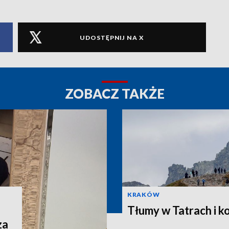
UDOSTĘPNIJ NA X
ZOBACZ TAKŻE
KRAKÓW
Tłumy w Tatrach i ko
za