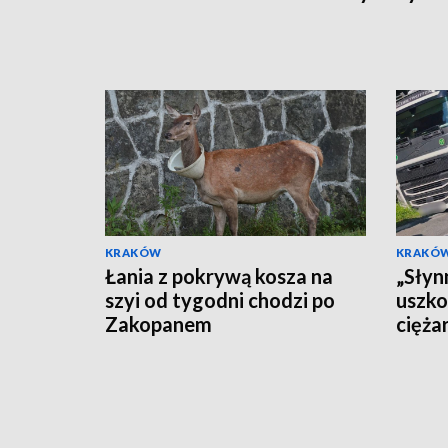
KRAKÓW
KRAKÓ
Łania z pokrywą kosza na
„Słyn
szyi od tygodni chodzi po
uszko
Zakopanem
cięża
znaki