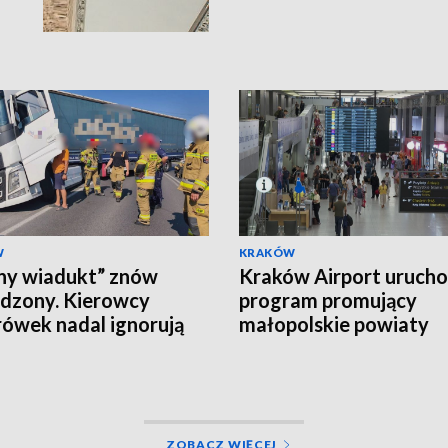
W
KRAKÓW
ny wiadukt” znów
Kraków Airport urucho
dzony. Kierowcy
program promujący
rówek nadal ignorują
małopolskie powiaty
ZOBACZ WIĘCEJ