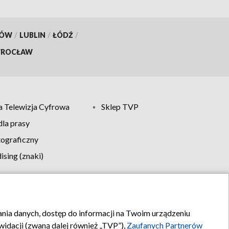
KÓW
/
LUBLIN
/
ŁÓDŹ
/
ROCŁAW
 Telewizja Cyfrowa
Sklep TVP
la prasy
tograficzny
sing (znaki)
klamy
Kontakt
rania danych, dostęp do informacji na Twoim urządzeniu
idacji (zwaną dalej również „TVP”),
Zaufanych Partnerów