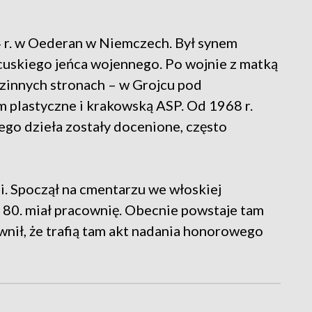
4 r. w Oederan w Niemczech. Był synem
ncuskiego jeńca wojennego. Po wojnie z matką
odzinnych stronach – w Grojcu pod
m plastyczne i krakowską ASP. Od 1968 r.
jego dzieła zostały docenione, często
ji. Spoczął na cmentarzu we włoskiej
t 80. miał pracownię. Obecnie powstaje tam
nił, że trafią tam akt nadania honorowego