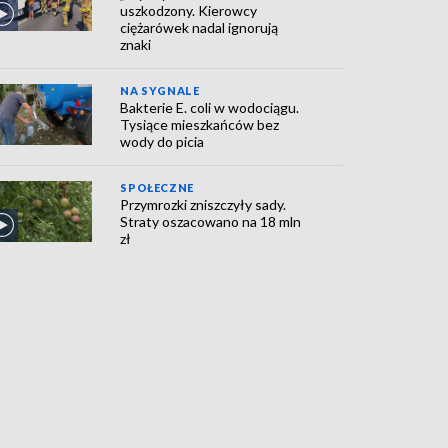
uszkodzony. Kierowcy
ciężarówek nadal ignorują
znaki
NA SYGNALE
Bakterie E. coli w wodociągu.
Tysiące mieszkańców bez
wody do picia
SPOŁECZNE
Przymrozki zniszczyły sady.
Straty oszacowano na 18 mln
zł