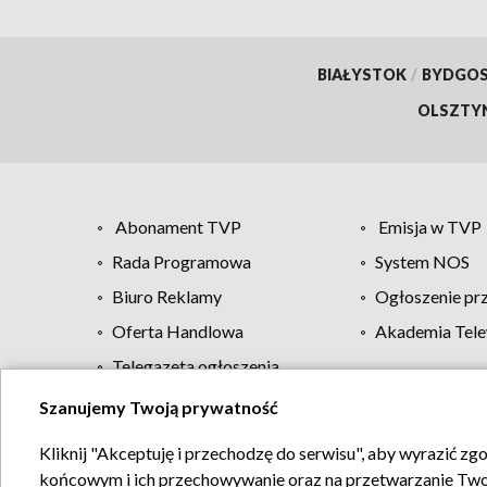
BIAŁYSTOK
/
BYDGO
OLSZTY
Abonament TVP
Emisja w TVP
Rada Programowa
System NOS
Biuro Reklamy
Ogłoszenie pr
Oferta Handlowa
Akademia Tele
Telegazeta ogłoszenia
Szanujemy Twoją prywatność
Regulamin TVP
Kliknij "Akceptuję i przechodzę do serwisu", aby wyrazić zg
końcowym i ich przechowywanie oraz na przetwarzanie Twoich