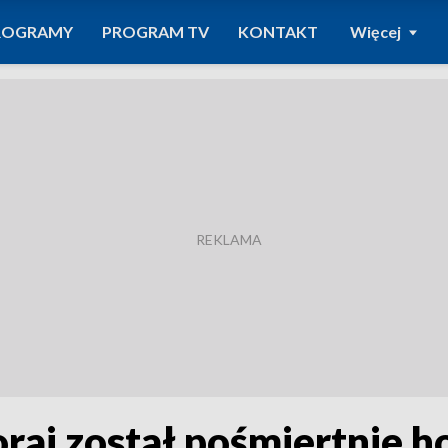
ROGRAMY
PROGRAM TV
KONTAKT
Więcej
toraj został pośmiertnie