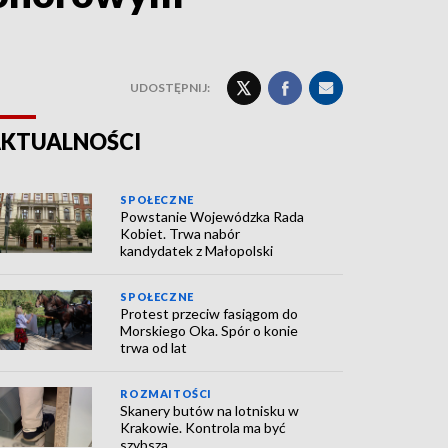
UDOSTĘPNIJ:
KTUALNOŚCI
SPOŁECZNE
Powstanie Wojewódzka Rada
Kobiet. Trwa nabór
kandydatek z Małopolski
SPOŁECZNE
Protest przeciw fasiągom do
Morskiego Oka. Spór o konie
trwa od lat
ROZMAITOŚCI
Skanery butów na lotnisku w
Krakowie. Kontrola ma być
szybsza