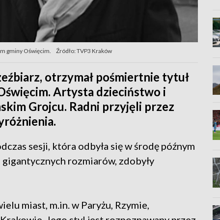
lem gminy Oświęcim.
Źródło: TVP3 Kraków
zeźbiarz, otrzymał pośmiertnie tytuł
więcim. Artysta dzieciństwo i
kim Grojcu. Radni przyjęli przez
różnienia.
czas sesji, która odbyła się w środę późnym
o gigantycznych rozmiarów, zdobyły
elu miast, m.in. w Paryżu, Rzymie,
 Krakowie. Jego styl jest rozpoznawany przez