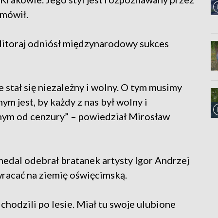
 mówił.
Mitoraj odniósł międzynarodowy sukces
e stał się niezależny i wolny. O tym musimy
nym jest, by każdy z nas był wolny i
lnym od cenzury” – powiedział Mirosław
medal odebrał bratanek artysty Igor Andrzej
wracać na ziemię oświęcimską.
 chodzili po lesie. Miał tu swoje ulubione