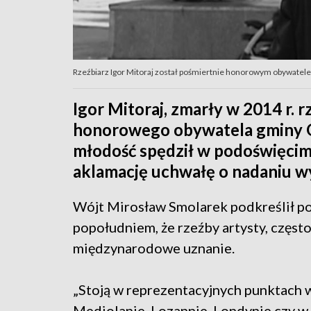
Rzeźbiarz Igor Mitoraj został pośmiertnie honorowym obywate
Igor Mitoraj, zmarły w 2014 r. r
honorowego obywatela gminy Oś
młodość spędził w podoświęcims
aklamację uchwałę o nadaniu wy
Wójt Mirosław Smolarek podkreślił pod
popołudniem, że rzeźby artysty, częst
międzynarodowe uznanie.
„Stoją w reprezentacyjnych punktach wi
Mediolanie, Lozannie, Londynie czy w