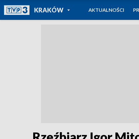
POWRÓT DO
KRAKÓW
AKTUALNOŚCI
P
TVP REGIONY
Rzeźbiarz Igor Mi