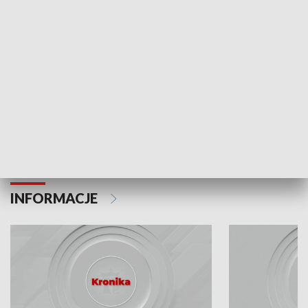
Odc. 6
Odc. 5
Czy wiesz, że Kraków inwestuje w edukację i
Czy wiesz, jak Kr
rozwój młodych?
mieszkańców?
INFORMACJE