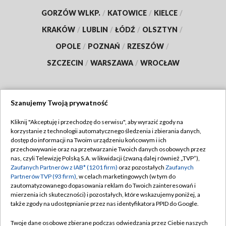
GORZÓW WLKP.
/
KATOWICE
/
KIELCE
/
KRAKÓW
/
LUBLIN
/
ŁÓDŹ
/
OLSZTYN
/
OPOLE
/
POZNAŃ
/
RZESZÓW
/
SZCZECIN
/
WARSZAWA
/
WROCŁAW
Szanujemy Twoją prywatność
Dołącz do nas:
Kliknij "Akceptuję i przechodzę do serwisu", aby wyrazić zgody na
korzystanie z technologii automatycznego śledzenia i zbierania danych,
TVP
dostęp do informacji na Twoim urządzeniu końcowym i ich
Abonament TVP
przechowywanie oraz na przetwarzanie Twoich danych osobowych przez
Regulamin TVP
nas, czyli Telewizję Polską S.A. w likwidacji (zwaną dalej również „TVP”),
Emisja w TVP
Zaufanych Partnerów z IAB* (1201 firm)
oraz pozostałych
Zaufanych
Polityka prywatności
Partnerów TVP (93 firm)
, w celach marketingowych (w tym do
Centrum informacji TVP
Moje zgody
zautomatyzowanego dopasowania reklam do Twoich zainteresowań i
mierzenia ich skuteczności) i pozostałych, które wskazujemy poniżej, a
Naziemna Telewizja Cyfrowa
Pomoc
także zgody na udostępnianie przez nas identyfikatora PPID do Google.
Sklep TVP
Biuro reklamy
Twoje dane osobowe zbierane podczas odwiedzania przez Ciebie naszych