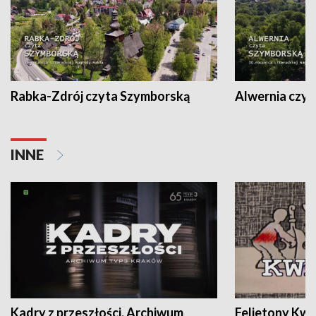
Rabka-Zdrój czyta Szymborską
Alwernia czy
INNE
Kadry z przeszłości. Archiwum
Felietony Kwa