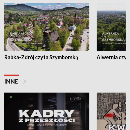
Rabka-Zdrój czyta Szymborską
Alwernia czy
INNE