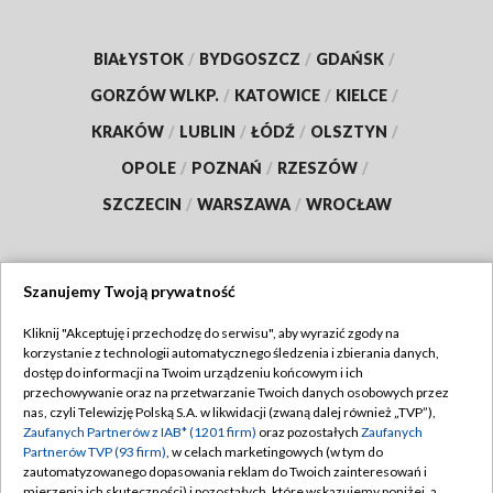
BIAŁYSTOK
/
BYDGOSZCZ
/
GDAŃSK
/
GORZÓW WLKP.
/
KATOWICE
/
KIELCE
/
KRAKÓW
/
LUBLIN
/
ŁÓDŹ
/
OLSZTYN
/
OPOLE
/
POZNAŃ
/
RZESZÓW
/
SZCZECIN
/
WARSZAWA
/
WROCŁAW
Szanujemy Twoją prywatność
Dołącz do nas:
Kliknij "Akceptuję i przechodzę do serwisu", aby wyrazić zgody na
korzystanie z technologii automatycznego śledzenia i zbierania danych,
TVP
dostęp do informacji na Twoim urządzeniu końcowym i ich
Abonament TVP
przechowywanie oraz na przetwarzanie Twoich danych osobowych przez
Regulamin TVP
nas, czyli Telewizję Polską S.A. w likwidacji (zwaną dalej również „TVP”),
Emisja w TVP
Zaufanych Partnerów z IAB* (1201 firm)
oraz pozostałych
Zaufanych
Polityka prywatności
Partnerów TVP (93 firm)
, w celach marketingowych (w tym do
Centrum informacji TVP
Moje zgody
zautomatyzowanego dopasowania reklam do Twoich zainteresowań i
mierzenia ich skuteczności) i pozostałych, które wskazujemy poniżej, a