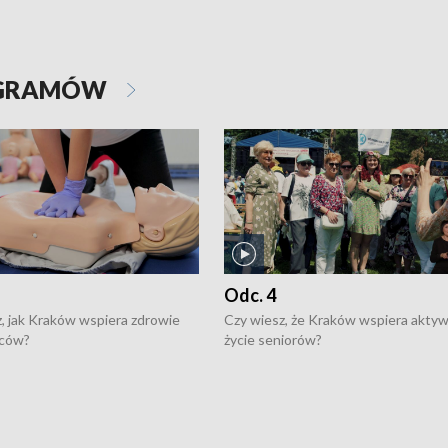
OGRAMÓW
Odc. 4
, jak Kraków wspiera zdrowie
Czy wiesz, że Kraków wspiera akty
ców?
życie seniorów?