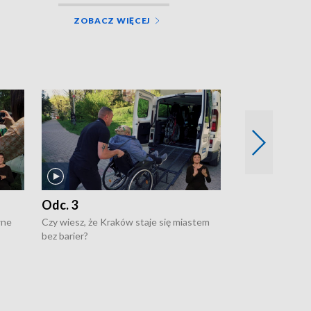
ZOBACZ WIĘCEJ
Odc. 3
Odc. 2
wne
Czy wiesz, że Kraków staje się miastem
Czy wiesz, że Kr
bez barier?
poprawia jakość 