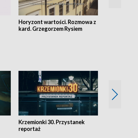
Horyzont wartości. Rozmowa z
Kulturalnie 
kard. Grzegorzem Rysiem
Krzemionki 30. Przystanek
Kraków - jak
reportaż