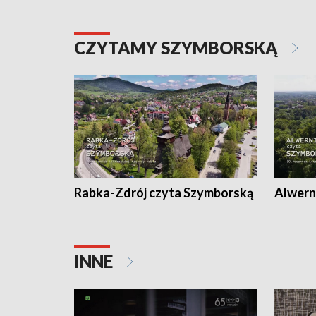
CZYTAMY SZYMBORSKĄ
Rabka-Zdrój czyta Szymborską
Alwern
INNE