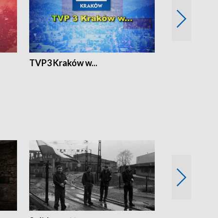
TVP3 Kraków w...
Ślizg