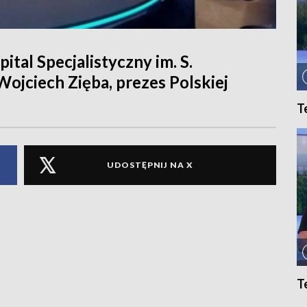
pital Specjalistyczny im. S.
ojciech Zięba, prezes Polskiej
T
UDOSTĘPNIJ NA X
T