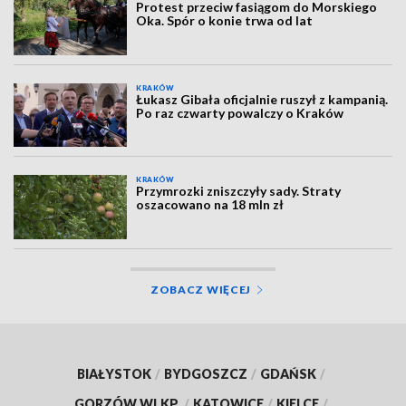
Protest przeciw fasiągom do Morskiego
Oka. Spór o konie trwa od lat
KRAKÓW
Łukasz Gibała oficjalnie ruszył z kampanią.
Po raz czwarty powalczy o Kraków
KRAKÓW
Przymrozki zniszczyły sady. Straty
oszacowano na 18 mln zł
ZOBACZ WIĘCEJ
BIAŁYSTOK
/
BYDGOSZCZ
/
GDAŃSK
/
GORZÓW WLKP.
/
KATOWICE
/
KIELCE
/