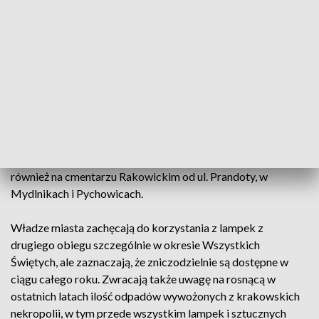
wyrzucać. Inna osoba, która być może nie dysponuje kwotą
na zakup zniczy na wszystkie groby, albo też po prostu ma
ekologiczne nastawienie w tej kwestii, może z nich
skorzystać, dokupując sobie jedynie nowy wkład" -
opowiedziała PAP o inicjatywie Patrycja Ćwikła z ZCK.
Pierwsze zniczodzielnie pojawiły się trzy lata temu na
cmentarzach Prądnik Czerwony i Grębałów. Ponieważ
koncepcja, jak dodała Patrycja Ćwikła, zaczęła cieszyć się
sporą popularnością, w tym roku takie regały postawiono
również na cmentarzu Rakowickim od ul. Prandoty, w
Mydlnikach i Pychowicach.
Władze miasta zachęcają do korzystania z lampek z
drugiego obiegu szczególnie w okresie Wszystkich
Świętych, ale zaznaczają, że zniczodzielnie są dostępne w
ciągu całego roku. Zwracają także uwagę na rosnącą w
ostatnich latach ilość odpadów wywożonych z krakowskich
nekropolii, w tym przede wszystkim lampek i sztucznych