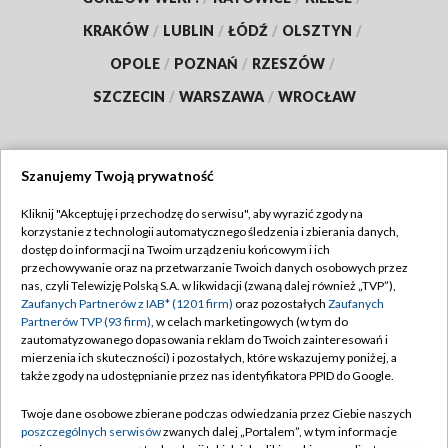
KRAKÓW
/
LUBLIN
/
ŁÓDŹ
/
OLSZTYN
/
OPOLE
/
POZNAŃ
/
RZESZÓW
/
SZCZECIN
/
WARSZAWA
/
WROCŁAW
Szanujemy Twoją prywatność
Dołącz do nas:
Kliknij "Akceptuję i przechodzę do serwisu", aby wyrazić zgody na
korzystanie z technologii automatycznego śledzenia i zbierania danych,
TVP
dostęp do informacji na Twoim urządzeniu końcowym i ich
Abonament TVP
przechowywanie oraz na przetwarzanie Twoich danych osobowych przez
Regulamin TVP
nas, czyli Telewizję Polską S.A. w likwidacji (zwaną dalej również „TVP”),
Emisja w TVP
Polityka prywatności
Zaufanych Partnerów z IAB* (1201 firm)
oraz pozostałych
Zaufanych
Partnerów TVP (93 firm)
, w celach marketingowych (w tym do
Centrum informacji TVP
Moje zgody
zautomatyzowanego dopasowania reklam do Twoich zainteresowań i
mierzenia ich skuteczności) i pozostałych, które wskazujemy poniżej, a
Naziemna Telewizja Cyfrowa
Pomoc
także zgody na udostępnianie przez nas identyfikatora PPID do Google.
Sklep TVP
Biuro reklamy
Twoje dane osobowe zbierane podczas odwiedzania przez Ciebie naszych
Rada Programowa
Kontakt
poszczególnych serwisów
zwanych dalej „Portalem”, w tym informacje