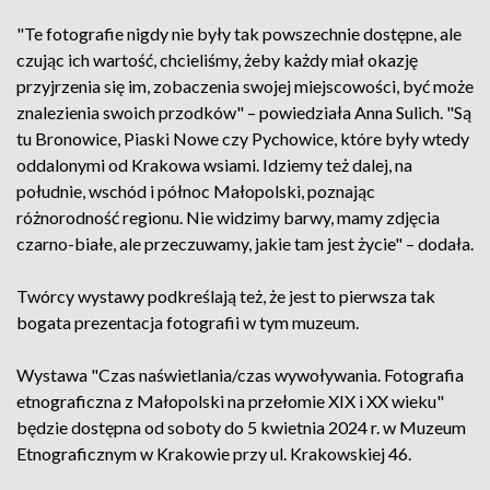
"Te fotografie nigdy nie były tak powszechnie dostępne, ale
czując ich wartość, chcieliśmy, żeby każdy miał okazję
przyjrzenia się im, zobaczenia swojej miejscowości, być może
znalezienia swoich przodków" – powiedziała Anna Sulich. "Są
tu Bronowice, Piaski Nowe czy Pychowice, które były wtedy
oddalonymi od Krakowa wsiami. Idziemy też dalej, na
południe, wschód i północ Małopolski, poznając
różnorodność regionu. Nie widzimy barwy, mamy zdjęcia
czarno-białe, ale przeczuwamy, jakie tam jest życie" – dodała.
Twórcy wystawy podkreślają też, że jest to pierwsza tak
bogata prezentacja fotografii w tym muzeum.
Wystawa "Czas naświetlania/czas wywoływania. Fotografia
etnograficzna z Małopolski na przełomie XIX i XX wieku"
będzie dostępna od soboty do 5 kwietnia 2024 r. w Muzeum
Etnograficznym w Krakowie przy ul. Krakowskiej 46.