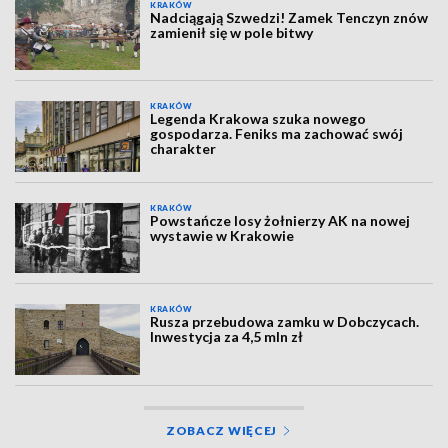
KRAKÓW
Nadciągają Szwedzi! Zamek Tenczyn znów
zamienił się w pole bitwy
KRAKÓW
Legenda Krakowa szuka nowego
gospodarza. Feniks ma zachować swój
charakter
KRAKÓW
Powstańcze losy żołnierzy AK na nowej
wystawie w Krakowie
KRAKÓW
Rusza przebudowa zamku w Dobczycach.
Inwestycja za 4,5 mln zł
ZOBACZ WIĘCEJ