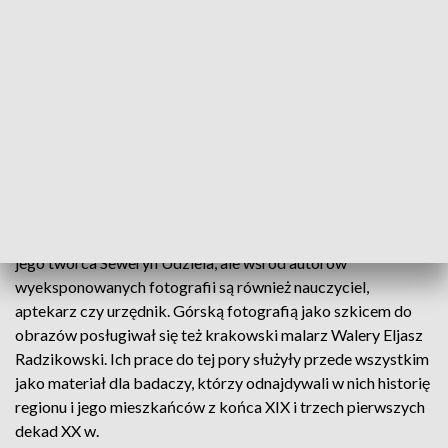
metaforycznie, jako czas prowadzenia badań, kiedy autorzy
tych zdjęć, mając świadomość zmieniającego się na ich
oczach życia, mieli poczucie, że trzeba je zachować,
zobrazować i upamiętnić" – wyjaśnia kuratorka i historyczka
sztuki Anna Bujanowska. "W +czasie wywoływania+
chciałybyśmy widzieć siebie, współczesnych widzów w
relacji z tymi zdjęciami. Przekonać się, jak te zdjęcia teraz na
nas oddziałują" – dodaje.
Materiał zdjęciowy dla muzeum etnograficznego gromadził
jego twórca Seweryn Udziela, ale wśród autorów
wyeksponowanych fotografii są również nauczyciel,
aptekarz czy urzędnik. Górską fotografią jako szkicem do
obrazów posługiwał się też krakowski malarz Walery Eljasz
Radzikowski. Ich prace do tej pory służyły przede wszystkim
jako materiał dla badaczy, którzy odnajdywali w nich historię
regionu i jego mieszkańców z końca XIX i trzech pierwszych
dekad XX w.