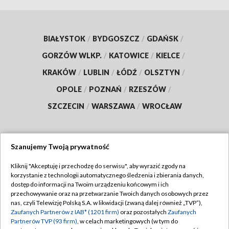
BIAŁYSTOK
/
BYDGOSZCZ
/
GDAŃSK
/
GORZÓW WLKP.
/
KATOWICE
/
KIELCE
/
KRAKÓW
/
LUBLIN
/
ŁÓDŹ
/
OLSZTYN
/
OPOLE
/
POZNAŃ
/
RZESZÓW
/
SZCZECIN
/
WARSZAWA
/
WROCŁAW
Szanujemy Twoją prywatność
Dołącz do nas:
Kliknij "Akceptuję i przechodzę do serwisu", aby wyrazić zgody na
korzystanie z technologii automatycznego śledzenia i zbierania danych,
TVP
dostęp do informacji na Twoim urządzeniu końcowym i ich
Abonament TVP
przechowywanie oraz na przetwarzanie Twoich danych osobowych przez
Regulamin TVP
nas, czyli Telewizję Polską S.A. w likwidacji (zwaną dalej również „TVP”),
Emisja w TVP
Polityka prywatności
Zaufanych Partnerów z IAB* (1201 firm)
oraz pozostałych
Zaufanych
Partnerów TVP (93 firm)
, w celach marketingowych (w tym do
Centrum informacji TVP