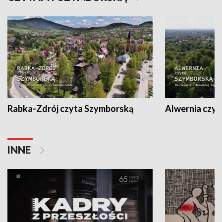
Rabka-Zdrój czyta Szymborską
Alwernia czy
INNE