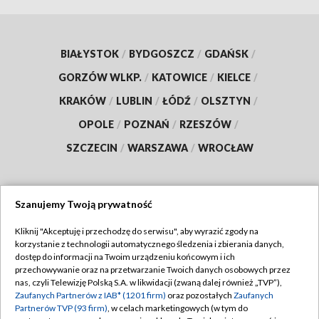
BIAŁYSTOK
/
BYDGOSZCZ
/
GDAŃSK
/
GORZÓW WLKP.
/
KATOWICE
/
KIELCE
/
KRAKÓW
/
LUBLIN
/
ŁÓDŹ
/
OLSZTYN
/
OPOLE
/
POZNAŃ
/
RZESZÓW
/
SZCZECIN
/
WARSZAWA
/
WROCŁAW
Szanujemy Twoją prywatność
Dołącz do nas:
Kliknij "Akceptuję i przechodzę do serwisu", aby wyrazić zgody na
korzystanie z technologii automatycznego śledzenia i zbierania danych,
TVP
dostęp do informacji na Twoim urządzeniu końcowym i ich
Abonament TVP
przechowywanie oraz na przetwarzanie Twoich danych osobowych przez
Regulamin TVP
nas, czyli Telewizję Polską S.A. w likwidacji (zwaną dalej również „TVP”),
Emisja w TVP
Zaufanych Partnerów z IAB* (1201 firm)
oraz pozostałych
Zaufanych
Polityka prywatności
Partnerów TVP (93 firm)
, w celach marketingowych (w tym do
Centrum informacji TVP