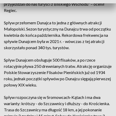
przyjeżdżali do nas turyści z Bliskiego Wschodu” – ocenił
Regiec.
Spływ przełomem Dunajca to jedna z głównych atrakcji
Małopolski. Sezon turystyczny na Dunajcu trwa od początku
kwietnia do końca października. Rekordowa frekwencja na
spływie Dunajcem była w 2021 r. - wówczas z tej atrakcji
skorzystało ponad 340 tys. turystów.
Spływ Dunajcem obsługuje 500 flisaków, a po rzece
rotacyjnie pływa 250 drewnianych tratw. Atrakcję organizuje
Polskie Stowarzyszenie Flisaków Pienińskich już od 1934
roku, jednak początki spływów po Dunajcu sięgają pierwszej
połowy XIX wieku.
Spływ rozpoczyna się w Sromowcach-Kątach i ma dwa
warianty: krótszy - do Szczawnicy i dłuższy - do Krościenka.
Trasa do Szczawnicy ma długość 18 km, a jej pokonanie
zajmuje 2 godziny i 15 minut. Spływ do Krościenka trwa 2