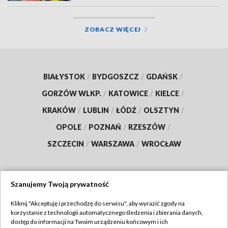
ZOBACZ WIĘCEJ
BIAŁYSTOK
/
BYDGOSZCZ
/
GDAŃSK
/
GORZÓW WLKP.
/
KATOWICE
/
KIELCE
/
KRAKÓW
/
LUBLIN
/
ŁÓDŹ
/
OLSZTYN
/
OPOLE
/
POZNAŃ
/
RZESZÓW
/
SZCZECIN
/
WARSZAWA
/
WROCŁAW
Szanujemy Twoją prywatność
Dołącz do nas:
Kliknij "Akceptuję i przechodzę do serwisu", aby wyrazić zgody na
korzystanie z technologii automatycznego śledzenia i zbierania danych,
TVP
dostęp do informacji na Twoim urządzeniu końcowym i ich