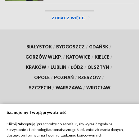
ZOBACZ WIĘCEJ
BIAŁYSTOK
/
BYDGOSZCZ
/
GDAŃSK
/
GORZÓW WLKP.
/
KATOWICE
/
KIELCE
/
KRAKÓW
/
LUBLIN
/
ŁÓDŹ
/
OLSZTYN
/
OPOLE
/
POZNAŃ
/
RZESZÓW
/
SZCZECIN
/
WARSZAWA
/
WROCŁAW
Szanujemy Twoją prywatność
Dołącz do nas:
Kliknij "Akceptuję i przechodzę do serwisu", aby wyrazić zgody na
korzystanie z technologii automatycznego śledzenia i zbierania danych,
TVP
dostęp do informacji na Twoim urządzeniu końcowym i ich