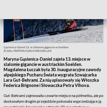
Gąsienica-Daniel 13. w slalomie gigancie w Soelden
Źródło: PAP/EPA/GIAN EHRENZELLER
Maryna Gąsienica-Daniel zajeła 13. miejsce w
slalomie gigancie w austriackim Soelden.
Magdalena Łuczak była 30. Inauguracyjne zawody
alpejskiego Pucharu Świata wygrała Szwajcarka
Lara Gut-Behrami. Za nią uplasowały się Włoszka
Federica Brignone i Słowaczka Petra Vlhova.
Gut-Behrami zajmowała czwarte miejsce na półmetku, ale po
doskonałym drugim przejeździe pokonała wyprzedzające ją
zawodniczki. Szwajcarka odniosła 37. zwycięstwo w