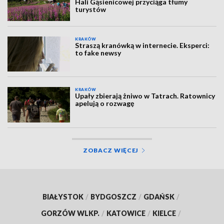
Hali Gąsienicowej przyciąga tłumy
turystów
KRAKÓW
Straszą kranówką w internecie. Eksperci:
to fake newsy
KRAKÓW
Upały zbierają żniwo w Tatrach. Ratownicy
apelują o rozwagę
ZOBACZ WIĘCEJ
BIAŁYSTOK
/
BYDGOSZCZ
/
GDAŃSK
/
GORZÓW WLKP.
/
KATOWICE
/
KIELCE
/