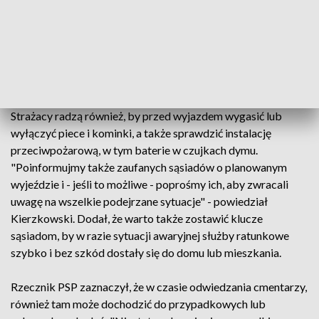
"Warto też odłączyć wtyczki elektryczne. Zabezpieczy to
przed przeciążeniem obwodów, ale także ograniczy ryzyko
wybuchu pożaru w przypadku awarii sprzętu. Jeśli to
możliwe, zamknijmy też zawór gazu w zbiorniku" - przekazał
bryg. Karol Kierzkowski.
Strażacy radzą również, by przed wyjazdem wygasić lub
wyłączyć piece i kominki, a także sprawdzić instalację
przeciwpożarową, w tym baterie w czujkach dymu.
"Poinformujmy także zaufanych sąsiadów o planowanym
wyjeździe i - jeśli to możliwe - poprośmy ich, aby zwracali
uwagę na wszelkie podejrzane sytuacje" - powiedział
Kierzkowski. Dodał, że warto także zostawić klucze
sąsiadom, by w razie sytuacji awaryjnej służby ratunkowe
szybko i bez szkód dostały się do domu lub mieszkania.
Rzecznik PSP zaznaczył, że w czasie odwiedzania cmentarzy,
również tam może dochodzić do przypadkowych lub