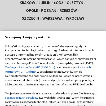
KRAKÓW
/
LUBLIN
/
ŁÓDŹ
/
OLSZTYN
/
OPOLE
/
POZNAŃ
/
RZESZÓW
/
SZCZECIN
/
WARSZAWA
/
WROCŁAW
Szanujemy Twoją prywatność
Dołącz do nas:
Kliknij "Akceptuję i przechodzę do serwisu", aby wyrazić zgody na
korzystanie z technologii automatycznego śledzenia i zbierania danych,
TVP
dostęp do informacji na Twoim urządzeniu końcowym i ich
Abonament TVP
przechowywanie oraz na przetwarzanie Twoich danych osobowych przez
Regulamin TVP
nas, czyli Telewizję Polską S.A. w likwidacji (zwaną dalej również „TVP”),
Emisja w TVP
Polityka prywatności
Zaufanych Partnerów z IAB* (1201 firm)
oraz pozostałych
Zaufanych
Partnerów TVP (93 firm)
, w celach marketingowych (w tym do
Centrum informacji TVP
Moje zgody
zautomatyzowanego dopasowania reklam do Twoich zainteresowań i
mierzenia ich skuteczności) i pozostałych, które wskazujemy poniżej, a
Naziemna Telewizja Cyfrowa
Pomoc
także zgody na udostępnianie przez nas identyfikatora PPID do Google.
Sklep TVP
Biuro reklamy
Twoje dane osobowe zbierane podczas odwiedzania przez Ciebie naszych
Rada Programowa
Kontakt
poszczególnych serwisów
zwanych dalej „Portalem”, w tym informacje
zapisywane za pomocą technologii takich jak: pliki cookie, sygnalizatory
System NOS