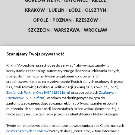
GORZÓW WLKP.
/
KATOWICE
/
KIELCE
/
KRAKÓW
/
LUBLIN
/
ŁÓDŹ
/
OLSZTYN
/
OPOLE
/
POZNAŃ
/
RZESZÓW
/
SZCZECIN
/
WARSZAWA
/
WROCŁAW
Szanujemy Twoją prywatność
Dołącz do nas:
Kliknij "Akceptuję i przechodzę do serwisu", aby wyrazić zgody na
korzystanie z technologii automatycznego śledzenia i zbierania danych,
TVP
dostęp do informacji na Twoim urządzeniu końcowym i ich
Abonament TVP
przechowywanie oraz na przetwarzanie Twoich danych osobowych przez
Regulamin TVP
nas, czyli Telewizję Polską S.A. w likwidacji (zwaną dalej również „TVP”),
Emisja w TVP
Zaufanych Partnerów z IAB* (1201 firm)
oraz pozostałych
Zaufanych
Polityka prywatności
Partnerów TVP (93 firm)
, w celach marketingowych (w tym do
Centrum informacji TVP
Moje zgody
zautomatyzowanego dopasowania reklam do Twoich zainteresowań i
mierzenia ich skuteczności) i pozostałych, które wskazujemy poniżej, a
Naziemna Telewizja Cyfrowa
Pomoc
także zgody na udostępnianie przez nas identyfikatora PPID do Google.
Sklep TVP
Biuro reklamy
Twoje dane osobowe zbierane podczas odwiedzania przez Ciebie naszych
Rada Programowa
poszczególnych serwisów
zwanych dalej „Portalem”, w tym informacje
Kontakt