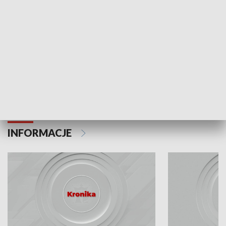
Odc. 6
Odc. 5
Czy wiesz, że Kraków inwestuje w edukację i
Czy wiesz, jak Kr
rozwój młodych?
mieszkańców?
INFORMACJE