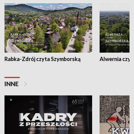
Rabka-Zdrój czyta Szymborską
Alwernia czy
INNE