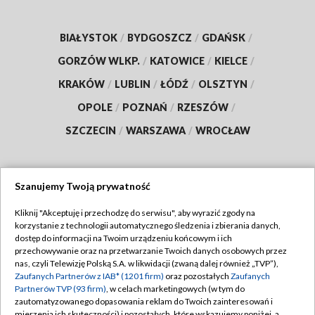
BIAŁYSTOK
/
BYDGOSZCZ
/
GDAŃSK
/
GORZÓW WLKP.
/
KATOWICE
/
KIELCE
/
KRAKÓW
/
LUBLIN
/
ŁÓDŹ
/
OLSZTYN
/
OPOLE
/
POZNAŃ
/
RZESZÓW
/
SZCZECIN
/
WARSZAWA
/
WROCŁAW
Szanujemy Twoją prywatność
Dołącz do nas:
Kliknij "Akceptuję i przechodzę do serwisu", aby wyrazić zgody na
korzystanie z technologii automatycznego śledzenia i zbierania danych,
TVP
dostęp do informacji na Twoim urządzeniu końcowym i ich
Abonament TVP
przechowywanie oraz na przetwarzanie Twoich danych osobowych przez
Regulamin TVP
nas, czyli Telewizję Polską S.A. w likwidacji (zwaną dalej również „TVP”),
Emisja w TVP
Zaufanych Partnerów z IAB* (1201 firm)
oraz pozostałych
Zaufanych
Polityka prywatności
Partnerów TVP (93 firm)
, w celach marketingowych (w tym do
Centrum informacji TVP
Moje zgody
zautomatyzowanego dopasowania reklam do Twoich zainteresowań i
mierzenia ich skuteczności) i pozostałych, które wskazujemy poniżej, a