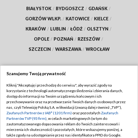
BIAŁYSTOK
/
BYDGOSZCZ
/
GDAŃSK
/
GORZÓW WLKP.
/
KATOWICE
/
KIELCE
/
KRAKÓW
/
LUBLIN
/
ŁÓDŹ
/
OLSZTYN
/
OPOLE
/
POZNAŃ
/
RZESZÓW
/
SZCZECIN
/
WARSZAWA
/
WROCŁAW
Szanujemy Twoją prywatność
Dołącz do nas:
Kliknij "Akceptuję i przechodzę do serwisu", aby wyrazić zgody na
korzystanie z technologii automatycznego śledzenia i zbierania danych,
TVP
dostęp do informacji na Twoim urządzeniu końcowym i ich
Abonament TVP
przechowywanie oraz na przetwarzanie Twoich danych osobowych przez
Regulamin TVP
nas, czyli Telewizję Polską S.A. w likwidacji (zwaną dalej również „TVP”),
Emisja w TVP
Zaufanych Partnerów z IAB* (1201 firm)
oraz pozostałych
Zaufanych
Polityka prywatności
Partnerów TVP (93 firm)
, w celach marketingowych (w tym do
Centrum informacji TVP
Moje zgody
zautomatyzowanego dopasowania reklam do Twoich zainteresowań i
mierzenia ich skuteczności) i pozostałych, które wskazujemy poniżej, a
Naziemna Telewizja Cyfrowa
Pomoc
także zgody na udostępnianie przez nas identyfikatora PPID do Google.