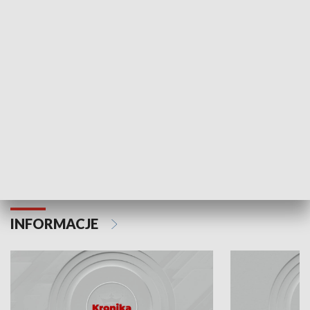
Odc. 6
Odc. 5
Czy wiesz, że Kraków inwestuje w edukację i
Czy wiesz, jak Kr
rozwój młodych?
mieszkańców?
INFORMACJE