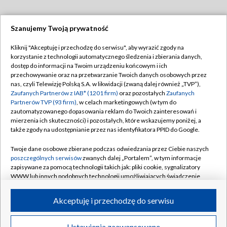
Szanujemy Twoją prywatność
Dołącz do nas:
Kliknij "Akceptuję i przechodzę do serwisu", aby wyrazić zgody na
korzystanie z technologii automatycznego śledzenia i zbierania danych,
TVP
dostęp do informacji na Twoim urządzeniu końcowym i ich
Abonament TVP
przechowywanie oraz na przetwarzanie Twoich danych osobowych przez
Regulamin TVP
nas, czyli Telewizję Polską S.A. w likwidacji (zwaną dalej również „TVP”),
Emisja w TVP
Polityka prywatności
Zaufanych Partnerów z IAB* (1201 firm)
oraz pozostałych
Zaufanych
Partnerów TVP (93 firm)
, w celach marketingowych (w tym do
Centrum informacji TVP
Moje zgody
zautomatyzowanego dopasowania reklam do Twoich zainteresowań i
mierzenia ich skuteczności) i pozostałych, które wskazujemy poniżej, a
Naziemna Telewizja Cyfrowa
Pomoc
także zgody na udostępnianie przez nas identyfikatora PPID do Google.
Sklep TVP
Biuro reklamy
Twoje dane osobowe zbierane podczas odwiedzania przez Ciebie naszych
Rada Programowa
Kontakt
poszczególnych serwisów
zwanych dalej „Portalem”, w tym informacje
zapisywane za pomocą technologii takich jak: pliki cookie, sygnalizatory
System NOS
WWW lub innych podobnych technologii umożliwiających świadczenie
dopasowanych i bezpiecznych usług, personalizację treści oraz reklam,
Informacje o nadawcy
Kanały
udostępnianie funkcji mediów społecznościowych oraz analizowanie
Akceptuję i przechodzę do serwisu
ruchu w Internecie.
Program dla prasy
©2026 Telewizja Polska S.A. w likwidacji
Biuro Reklamy
Twoje dane osobowe zbierane podczas odwiedzania przez Ciebie
Ustawienia zaawansowane