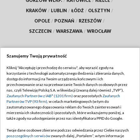
GORZÓW WLKP.
/
KATOWICE
/
KIELCE
/
KRAKÓW
/
LUBLIN
/
ŁÓDŹ
/
OLSZTYN
/
OPOLE
/
POZNAŃ
/
RZESZÓW
/
SZCZECIN
/
WARSZAWA
/
WROCŁAW
Szanujemy Twoją prywatność
Dołącz do nas:
Kliknij "Akceptuję i przechodzę do serwisu", aby wyrazić zgody na
korzystanie z technologii automatycznego śledzenia i zbierania danych,
TVP
dostęp do informacji na Twoim urządzeniu końcowym i ich
Abonament TVP
przechowywanie oraz na przetwarzanie Twoich danych osobowych przez
Regulamin TVP
nas, czyli Telewizję Polską S.A. w likwidacji (zwaną dalej również „TVP”),
Emisja w TVP
Zaufanych Partnerów z IAB* (1201 firm)
oraz pozostałych
Zaufanych
Polityka prywatności
Partnerów TVP (93 firm)
, w celach marketingowych (w tym do
Centrum informacji TVP
Moje zgody
zautomatyzowanego dopasowania reklam do Twoich zainteresowań i
mierzenia ich skuteczności) i pozostałych, które wskazujemy poniżej, a
Naziemna Telewizja Cyfrowa
Pomoc
także zgody na udostępnianie przez nas identyfikatora PPID do Google.
Sklep TVP
Biuro reklamy
Twoje dane osobowe zbierane podczas odwiedzania przez Ciebie naszych
Rada Programowa
poszczególnych serwisów
zwanych dalej „Portalem”, w tym informacje
Kontakt