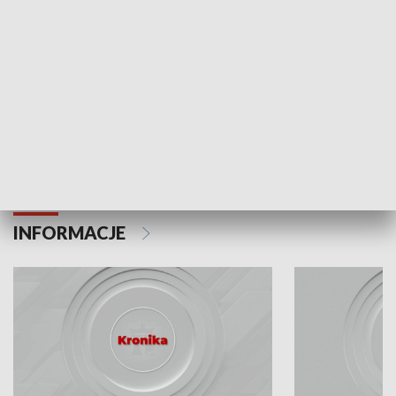
Odc. 6
Odc. 5
Czy wiesz, że Kraków inwestuje w edukację i
Czy wiesz, jak Kr
rozwój młodych?
mieszkańców?
INFORMACJE