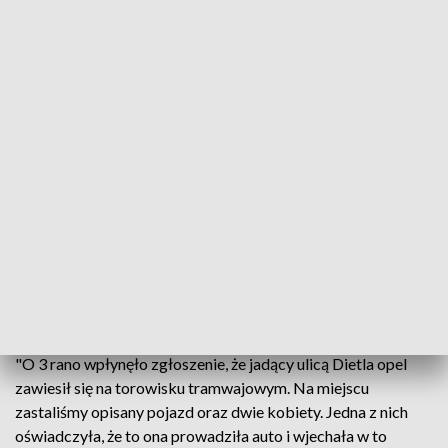
Fot.
Źródło: Straż Miejska Miasta Krakowa
Krakowska policja wyjaśnia okoliczności zdarzenia,
do którego doszło w nocy z czwartku na piątek na
torowisku tramwajowym przy ul. Dietla. Nietrzeźwa
kierująca wjechała na tory, auto utknęło na
szynach.
"O 3 rano wpłynęło zgłoszenie, że jadący ulicą Dietla opel
zawiesił się na torowisku tramwajowym. Na miejscu
zastaliśmy opisany pojazd oraz dwie kobiety. Jedna z nich
oświadczyła, że to ona prowadziła auto i wjechała w to