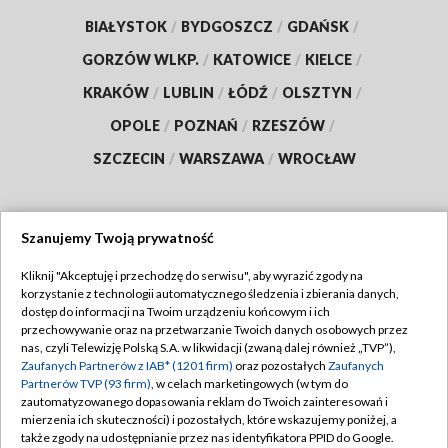
BIAŁYSTOK
/
BYDGOSZCZ
/
GDAŃSK
/
GORZÓW WLKP.
/
KATOWICE
/
KIELCE
/
KRAKÓW
/
LUBLIN
/
ŁÓDŹ
/
OLSZTYN
/
OPOLE
/
POZNAŃ
/
RZESZÓW
/
SZCZECIN
/
WARSZAWA
/
WROCŁAW
Szanujemy Twoją prywatność
Dołącz do nas:
Kliknij "Akceptuję i przechodzę do serwisu", aby wyrazić zgody na
korzystanie z technologii automatycznego śledzenia i zbierania danych,
TVP
dostęp do informacji na Twoim urządzeniu końcowym i ich
Abonament TVP
przechowywanie oraz na przetwarzanie Twoich danych osobowych przez
Regulamin TVP
nas, czyli Telewizję Polską S.A. w likwidacji (zwaną dalej również „TVP”),
Emisja w TVP
Polityka prywatności
Zaufanych Partnerów z IAB* (1201 firm)
oraz pozostałych
Zaufanych
Partnerów TVP (93 firm)
, w celach marketingowych (w tym do
Centrum informacji TVP
Moje zgody
zautomatyzowanego dopasowania reklam do Twoich zainteresowań i
mierzenia ich skuteczności) i pozostałych, które wskazujemy poniżej, a
Naziemna Telewizja Cyfrowa
Pomoc
także zgody na udostępnianie przez nas identyfikatora PPID do Google.