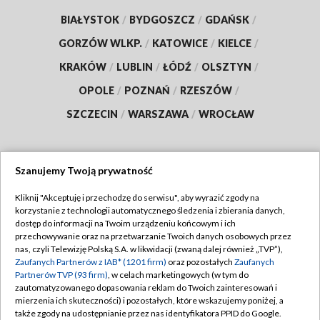
BIAŁYSTOK
/
BYDGOSZCZ
/
GDAŃSK
/
GORZÓW WLKP.
/
KATOWICE
/
KIELCE
/
KRAKÓW
/
LUBLIN
/
ŁÓDŹ
/
OLSZTYN
/
OPOLE
/
POZNAŃ
/
RZESZÓW
/
SZCZECIN
/
WARSZAWA
/
WROCŁAW
Szanujemy Twoją prywatność
Dołącz do nas:
Kliknij "Akceptuję i przechodzę do serwisu", aby wyrazić zgody na
korzystanie z technologii automatycznego śledzenia i zbierania danych,
TVP
dostęp do informacji na Twoim urządzeniu końcowym i ich
Abonament TVP
przechowywanie oraz na przetwarzanie Twoich danych osobowych przez
Regulamin TVP
nas, czyli Telewizję Polską S.A. w likwidacji (zwaną dalej również „TVP”),
Emisja w TVP
Zaufanych Partnerów z IAB* (1201 firm)
oraz pozostałych
Zaufanych
Polityka prywatności
Partnerów TVP (93 firm)
, w celach marketingowych (w tym do
Centrum informacji TVP
Moje zgody
zautomatyzowanego dopasowania reklam do Twoich zainteresowań i
mierzenia ich skuteczności) i pozostałych, które wskazujemy poniżej, a
Naziemna Telewizja Cyfrowa
Pomoc
także zgody na udostępnianie przez nas identyfikatora PPID do Google.