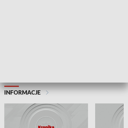
Odc. 6
Odc. 5
Czy wiesz, że Kraków inwestuje w edukację i
Czy wiesz, jak Kr
rozwój młodych?
mieszkańców?
INFORMACJE