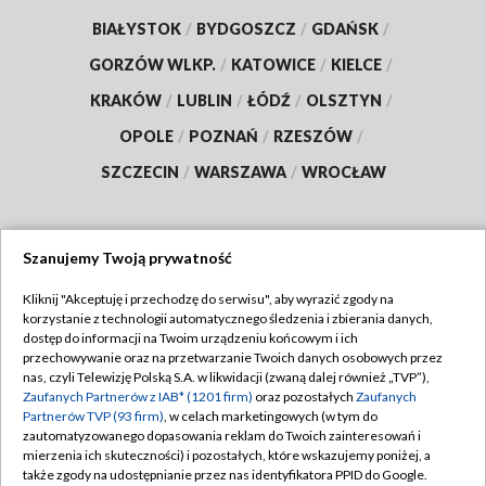
BIAŁYSTOK
/
BYDGOSZCZ
/
GDAŃSK
/
GORZÓW WLKP.
/
KATOWICE
/
KIELCE
/
KRAKÓW
/
LUBLIN
/
ŁÓDŹ
/
OLSZTYN
/
OPOLE
/
POZNAŃ
/
RZESZÓW
/
SZCZECIN
/
WARSZAWA
/
WROCŁAW
Szanujemy Twoją prywatność
Dołącz do nas:
Kliknij "Akceptuję i przechodzę do serwisu", aby wyrazić zgody na
korzystanie z technologii automatycznego śledzenia i zbierania danych,
TVP
dostęp do informacji na Twoim urządzeniu końcowym i ich
Abonament TVP
przechowywanie oraz na przetwarzanie Twoich danych osobowych przez
Regulamin TVP
nas, czyli Telewizję Polską S.A. w likwidacji (zwaną dalej również „TVP”),
Emisja w TVP
Zaufanych Partnerów z IAB* (1201 firm)
oraz pozostałych
Zaufanych
Polityka prywatności
Partnerów TVP (93 firm)
, w celach marketingowych (w tym do
Centrum informacji TVP
Moje zgody
zautomatyzowanego dopasowania reklam do Twoich zainteresowań i
mierzenia ich skuteczności) i pozostałych, które wskazujemy poniżej, a
Naziemna Telewizja Cyfrowa
Pomoc
także zgody na udostępnianie przez nas identyfikatora PPID do Google.