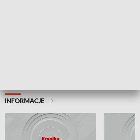
Odc. 6
Odc. 5
Czy wiesz, że Kraków inwestuje w edukację i
Czy wiesz, jak Kr
rozwój młodych?
mieszkańców?
INFORMACJE