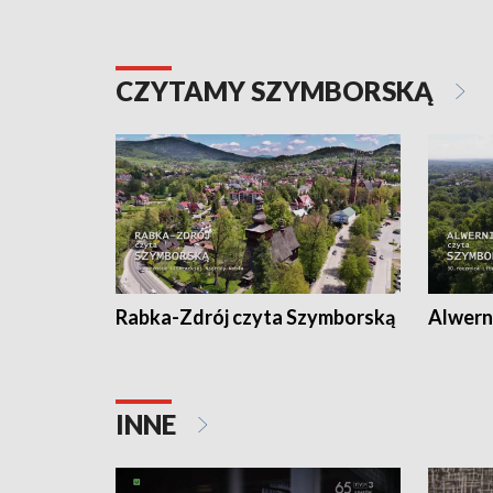
CZYTAMY SZYMBORSKĄ
Rabka-Zdrój czyta Szymborską
Alwern
INNE