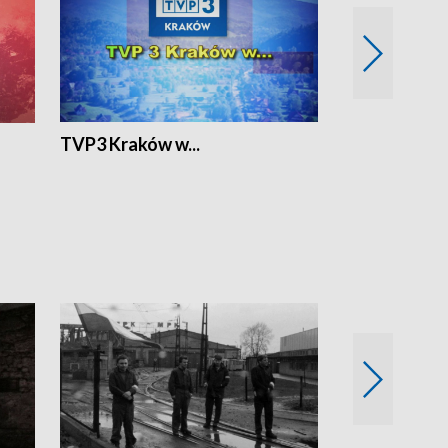
TVP3 Kraków w...
Ślizg