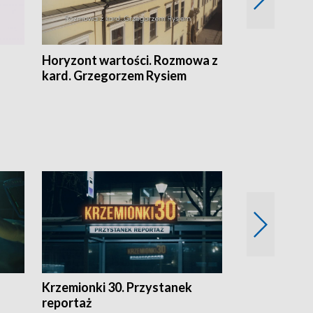
Horyzont wartości. Rozmowa z
Kulturalnie 
kard. Grzegorzem Rysiem
Krzemionki 30. Przystanek
Kraków - jak
reportaż