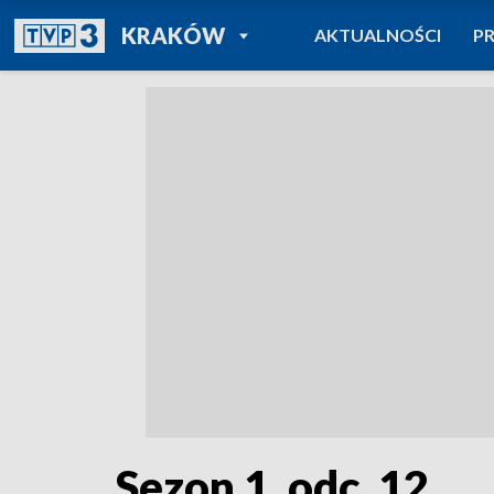
POWRÓT DO
KRAKÓW
AKTUALNOŚCI
P
TVP REGIONY
Sezon 1, odc. 12