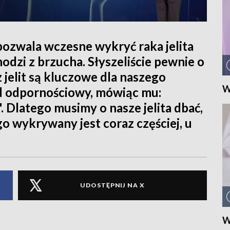
pozwala wczesne wykryć raka jelita
dzi z brzucha. Słyszeliście pewnie o
z jelit są kluczowe dla naszego
W
ad odpornościowy, mówiąc mu:
 Dlatego musimy o nasze jelita dbać,
go wykrywany jest coraz częściej, u
UDOSTĘPNIJ NA X
W