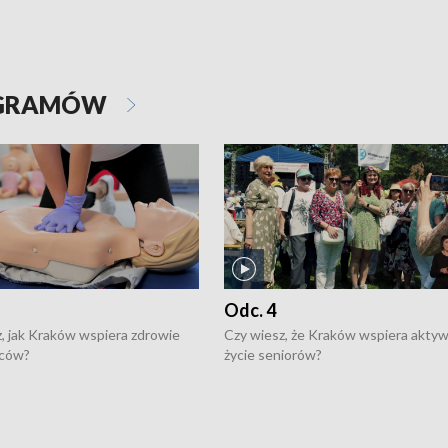
OGRAMÓW
Odc. 4
, jak Kraków wspiera zdrowie
Czy wiesz, że Kraków wspiera akty
ców?
życie seniorów?