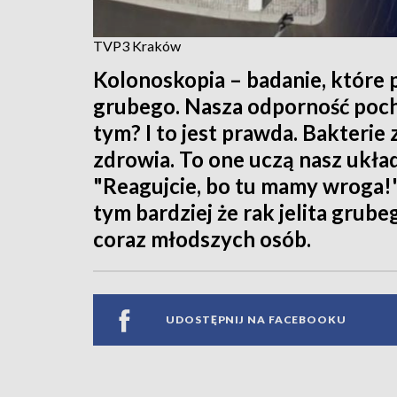
TVP3 Kraków
Kolonoskopia – badanie, które 
grubego. Nasza odporność pocho
tym? I to jest prawda. Bakterie 
zdrowia. To one uczą nasz ukł
"Reagujcie, bo tu mamy wroga!".
tym bardziej że rak jelita grube
coraz młodszych osób.
UDOSTĘPNIJ NA FACEBOOKU