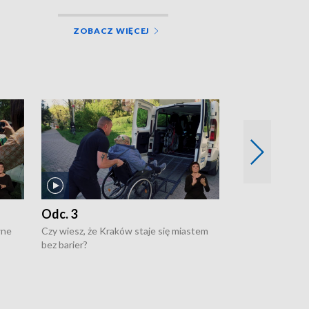
ZOBACZ WIĘCEJ
Odc. 3
Odc. 2
wne
Czy wiesz, że Kraków staje się miastem
Czy wiesz, że Kr
bez barier?
poprawia jakość 