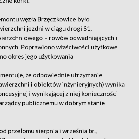
czne korki.
emontu węzła Brzęczkowice było
erzchni jezdni w ciągu drogi S1,
wierzchniowego – rowów odwadniających i
ronnych. Poprawiono właściwości użytkowe
ono okres jego użytkowania
mentuje, że odpowiednie utrzymanie
awierzchni i obiektów inżynieryjnych) wynika
cesyjnej i wynikającej z niej konieczności
zarządcy publicznemu w dobrym stanie
 przełomu sierpnia i września br.,