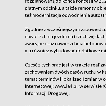
rozplanowaną do końca koncesji w 202
płatnym odcinku, a także remonty obi
też modernizacja odwodnienia autost
Zgodnie z wcześniejszymi zapowiedzi
nawierzchnia jezdni na trzech węzłac
awaryjne oraz nawierzchnia betonowa 
ma również wybudować dodatkowe mie
Część z tych prac jest w trakcie reali
zachowaniem dwóch pasów ruchu w każ
temat terminów i lokalizacji zmian w o
internetowej: www.ia4.pl, w serwisie 
Informacji Drogowej.