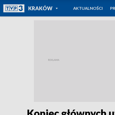
POWRÓT DO
KRAKÓW
AKTUALNOŚCI
P
TVP REGIONY
Koniec głównych 