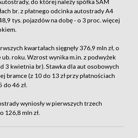
Autostrady, do której należy spółka SAM
łach br. z płatnego odcinka autostrady A4
,9 tys. pojazdów na dobę - o 3 proc. więcej
okiem.
rwszych kwartałach sięgnęły 376,9 mln zł, o
e ub. roku. Wzrost wynika m.in. z podwyżek
od 3 kwietnia br). Stawka dla aut osobowych
ej bramce (z 10 do 13 zł przy płatnościach
 do 46 zł.
ostrady wyniosły w pierwszych trzech
to 126,8 mln zł.