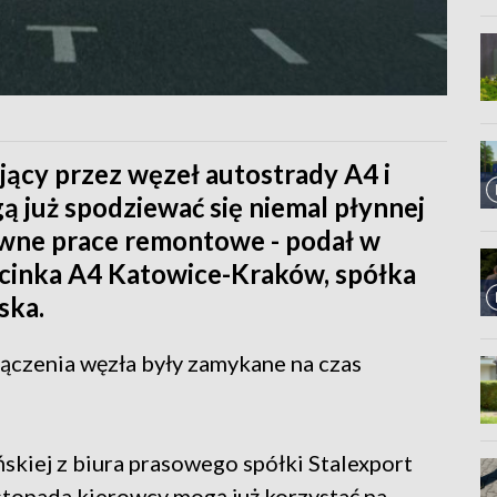
ący przez węzeł autostrady A4 i
 już spodziewać się niemal płynnej
ówne prace remontowe - podał w
cinka A4 Katowice-Kraków, spółka
ska.
ączenia węzła były zamykane na czas
skiej z biura prasowego spółki Stalexport
stopada kierowcy mogą już korzystać na