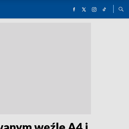
wanym węźle A4 i