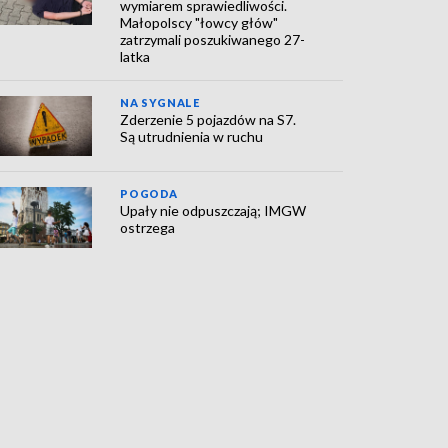
wymiarem sprawiedliwości.
Małopolscy "łowcy głów"
zatrzymali poszukiwanego 27-
latka
NA SYGNALE
Zderzenie 5 pojazdów na S7.
Są utrudnienia w ruchu
POGODA
Upały nie odpuszczają; IMGW
ostrzega