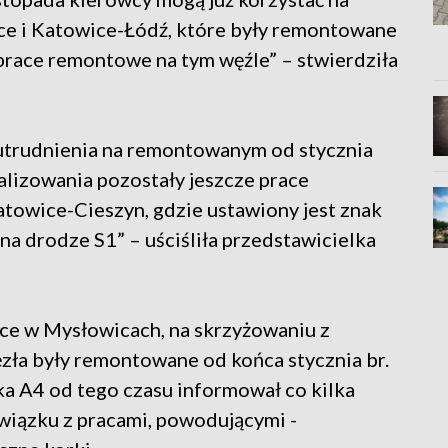
ice i Katowice-Łódź, które były remontowane
 prace remontowe na tym węźle” – stwierdziła
 utrudnienia na remontowanym od stycznia
alizowania pozostały jeszcze prace
towice-Cieszyn, gdzie ustawiony jest znak
na drodze S1” – uściśliła przedstawicielka
ce w Mysłowicach, na skrzyżowaniu z
zła były remontowane od końca stycznia br.
a A4 od tego czasu informował co kilka
związku z pracami, powodującymi -