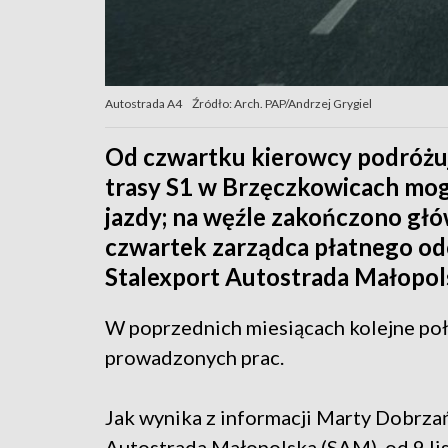
Autostrada A4
Źródło: Arch. PAP/Andrzej Grygiel
Od czwartku kierowcy podróżuj
trasy S1 w Brzęczkowicach mogą
jazdy; na węźle zakończono gł
czwartek zarządca płatnego od
Stalexport Autostrada Małopol
W poprzednich miesiącach kolejne poł
prowadzonych prac.
Jak wynika z informacji Marty Dobrzań
Autostrada Małopolska (SAM), od 9 li