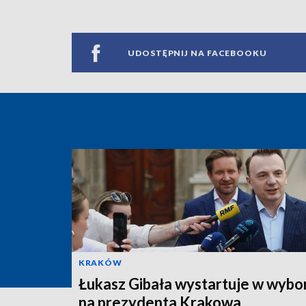
UDOSTĘPNIJ NA FACEBOOKU
KRAKÓW
Łukasz Gibała wystartuje w wybo
na prezydenta Krakowa