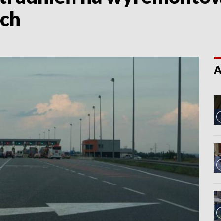
ach
A