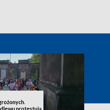
grożonych.
dlewu protestują