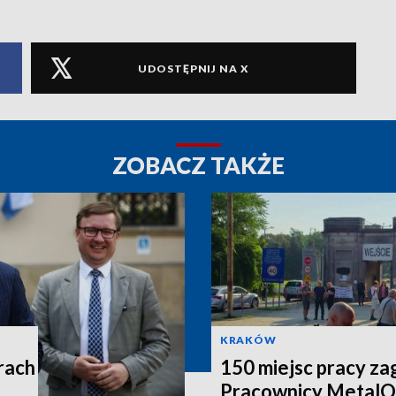
UDOSTĘPNIJ NA X
ZOBACZ TAKŻE
KRAKÓW
rach
150 miejsc pracy za
Pracownicy MetalO