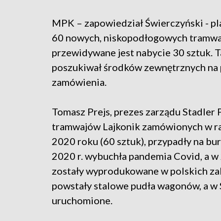
MPK – zapowiedział Świerczyński - pla
60 nowych, niskopodłogowych tramwaj
przewidywane jest nabycie 30 sztuk. 
poszukiwał środków zewnętrznych na p
zamówienia.
Tomasz Prejs, prezes zarządu Stadler 
tramwajów Lajkonik zamówionych w ra
2020 roku (60 sztuk), przypadły na bur
2020 r. wybuchła pandemia Covid, a w 
zostały wyprodukowane w polskich zak
powstały stalowe pudła wagonów, a w 
uruchomione.