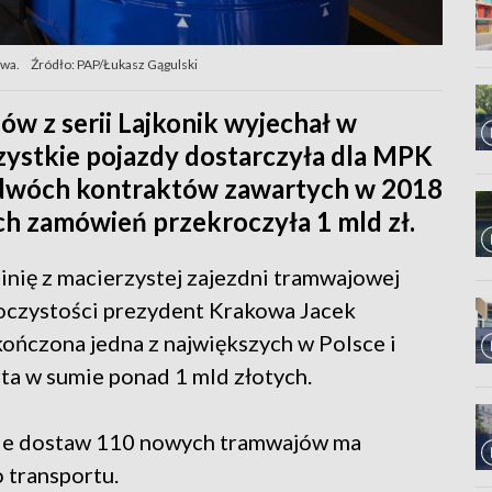
owa.
Źródło: PAP/Łukasz Gągulski
w z serii Lajkonik wyjechał w
zystkie pojazdy dostarczyła dla MPK
h dwóch kontraktów zawartych w 2018
ych zamówień przekroczyła 1 mld zł.
inię z macierzystej zajezdni tramwajowej
roczystości prezydent Krakowa Jacek
ończona jedna z największych w Polsce i
a w sumie ponad 1 mld złotych.
ie dostaw 110 nowych tramwajów ma
 transportu.