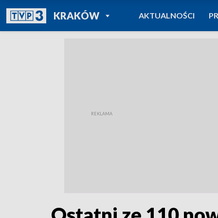
POWRÓT DO
KRAKÓW
AKTUALNOŚCI
P
TVP REGIONY
Ostatni ze 110 no