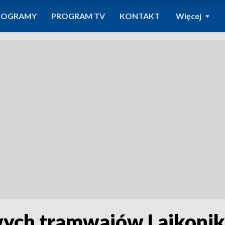
ROGRAMY
PROGRAM TV
KONTAKT
Więcej
wych tramwajów Lajkonik 