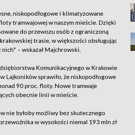
esne, niskopodłogowe i klimatyzowane
 floty tramwajowej w naszym mieście. Dzięki
osowane do przewozu osób z ograniczoną
 krakowskiej trasie, w większości obsługując
z nich" – wskazał Majchrowski.
zedsiębiorstwa Komunikacyjnego w Krakowie
aw Lajkoników sprawiło, że niskopodłogowe
ponad 90 proc. floty. Nowe tramwaje
cych obecnie linii w mieście.
ów nie byłoby możliwy bez skutecznego
przewoźnika w wysokości niemal 193 mln zł