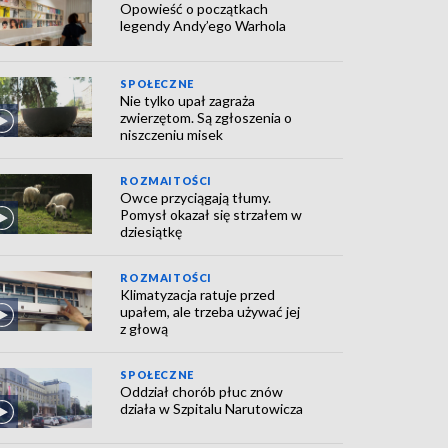
Opowieść o początkach
legendy Andy’ego Warhola
SPOŁECZNE
Nie tylko upał zagraża
zwierzętom. Są zgłoszenia o
niszczeniu misek
ROZMAITOŚCI
Owce przyciągają tłumy.
Pomysł okazał się strzałem w
dziesiątkę
ROZMAITOŚCI
Klimatyzacja ratuje przed
upałem, ale trzeba używać jej
z głową
SPOŁECZNE
Oddział chorób płuc znów
działa w Szpitalu Narutowicza