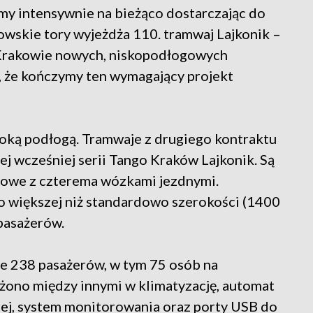
y intensywnie na bieżąco dostarczając do
owskie tory wyjeżdża 110. tramwaj Lajkonik –
Krakowie nowych, niskopodłogowych
ę, że kończymy ten wymagający projekt
oką podłogą. Tramwaje z drugiego kontraktu
ej wcześniej serii Tango Kraków Lajkonik. Są
gowe z czterema wózkami jezdnymi.
o większej niż standardowo szerokości (1400
pasażerów.
e 238 pasażerów, w tym 75 osób na
żono między innymi w klimatyzację, automat
iej, system monitorowania oraz porty USB do