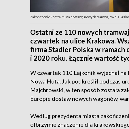
Zakończenie kontraktu na dostawę nowych tramwajów dla Krak
Ostatni ze 110 nowych tramwajó
czwartek na ulice Krakowa. Ws
firma Stadler Polska w ramac
i 2020 roku. Łącznie wartość t
W czwartek 110 Lajkonik wyjechał na l
Nowa Huta. Jak podkreślił podczas u
Majchrowski, w ten sposób została zak
Europie dostaw nowych wagonów, wart
Według prezydenta miasta zakończen
olbrzymie znaczenie dla krakowskiego