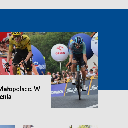
Małopolsce. W
enia