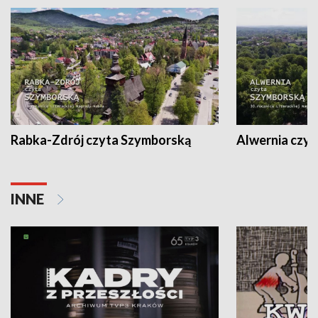
Rabka-Zdrój czyta Szymborską
Alwernia czy
INNE