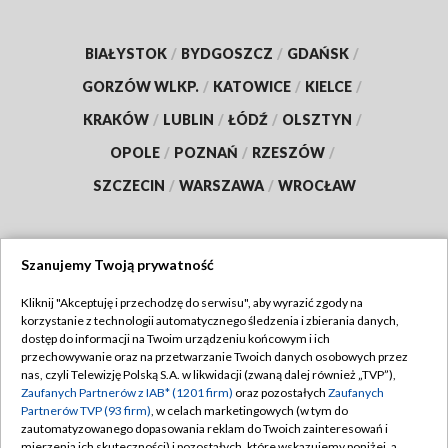
BIAŁYSTOK
/
BYDGOSZCZ
/
GDAŃSK
/
GORZÓW WLKP.
/
KATOWICE
/
KIELCE
/
KRAKÓW
/
LUBLIN
/
ŁÓDŹ
/
OLSZTYN
/
OPOLE
/
POZNAŃ
/
RZESZÓW
/
SZCZECIN
/
WARSZAWA
/
WROCŁAW
Szanujemy Twoją prywatność
Dołącz do nas:
Kliknij "Akceptuję i przechodzę do serwisu", aby wyrazić zgody na
korzystanie z technologii automatycznego śledzenia i zbierania danych,
TVP
dostęp do informacji na Twoim urządzeniu końcowym i ich
Abonament TVP
przechowywanie oraz na przetwarzanie Twoich danych osobowych przez
Regulamin TVP
nas, czyli Telewizję Polską S.A. w likwidacji (zwaną dalej również „TVP”),
Emisja w TVP
Zaufanych Partnerów z IAB* (1201 firm)
oraz pozostałych
Zaufanych
Polityka prywatności
Partnerów TVP (93 firm)
, w celach marketingowych (w tym do
Centrum informacji TVP
Moje zgody
zautomatyzowanego dopasowania reklam do Twoich zainteresowań i
mierzenia ich skuteczności) i pozostałych, które wskazujemy poniżej, a