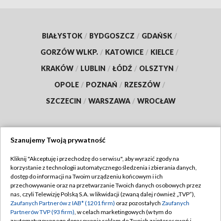
BIAŁYSTOK
/
BYDGOSZCZ
/
GDAŃSK
/
GORZÓW WLKP.
/
KATOWICE
/
KIELCE
/
KRAKÓW
/
LUBLIN
/
ŁÓDŹ
/
OLSZTYN
/
OPOLE
/
POZNAŃ
/
RZESZÓW
/
SZCZECIN
/
WARSZAWA
/
WROCŁAW
Szanujemy Twoją prywatność
Dołącz do nas:
Kliknij "Akceptuję i przechodzę do serwisu", aby wyrazić zgody na
korzystanie z technologii automatycznego śledzenia i zbierania danych,
TVP
dostęp do informacji na Twoim urządzeniu końcowym i ich
Abonament TVP
przechowywanie oraz na przetwarzanie Twoich danych osobowych przez
Regulamin TVP
nas, czyli Telewizję Polską S.A. w likwidacji (zwaną dalej również „TVP”),
Emisja w TVP
Polityka prywatności
Zaufanych Partnerów z IAB* (1201 firm)
oraz pozostałych
Zaufanych
Partnerów TVP (93 firm)
, w celach marketingowych (w tym do
Centrum informacji TVP
Moje zgody
zautomatyzowanego dopasowania reklam do Twoich zainteresowań i