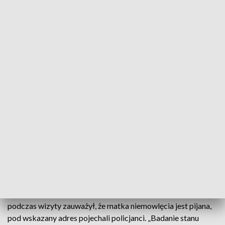
Zdjęcie ilustracyjne.
Źródło: Małopolska Policja
Pijaną 38-latkę, która miała pod opieką
trzymiesięcznego syna, zatrzymali policjanci w
Oświęcimiu. Poinformował ich o tym kurator
sądowy, który w czwartek wizytował rodzinę –
zakomunikowała w piątek rzecznik oświęcimskiej
policji asp. szt. Małgorzata Jurecka.
Rzecznik powiedziała, że po informacji od kuratora, który
podczas wizyty zauważył, że matka niemowlęcia jest pijana,
pod wskazany adres pojechali policjanci. „Badanie stanu