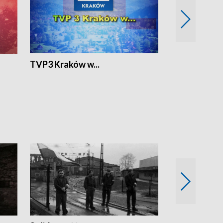
TVP3 Kraków w...
Ślizg