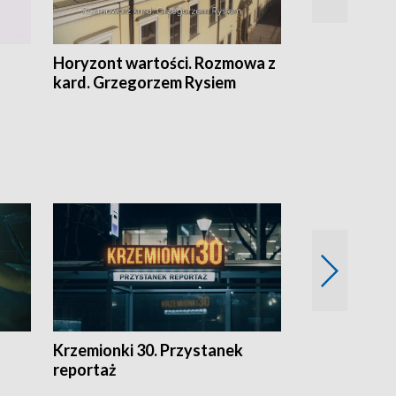
Horyzont wartości. Rozmowa z
Kulturalnie 
kard. Grzegorzem Rysiem
Krzemionki 30. Przystanek
Kraków - jak
reportaż