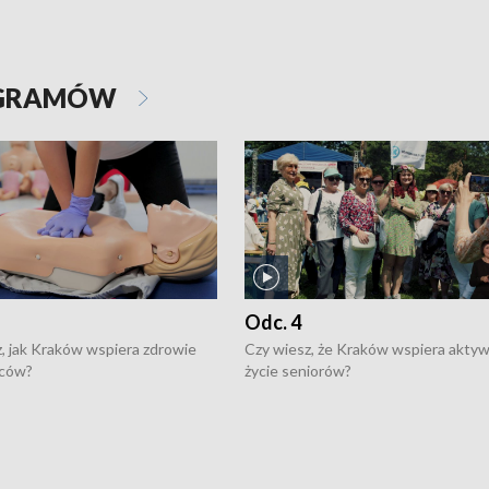
OGRAMÓW
Odc. 4
, jak Kraków wspiera zdrowie
Czy wiesz, że Kraków wspiera akty
ców?
życie seniorów?