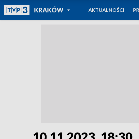
POWRÓT DO
KRAKÓW
AKTUALNOŚCI
P
TVP REGIONY
10.11.2023, 18:30