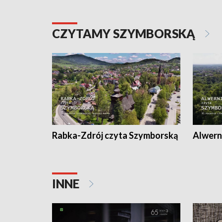
CZYTAMY SZYMBORSKĄ
Rabka-Zdrój czyta Szymborską
Alwern
INNE