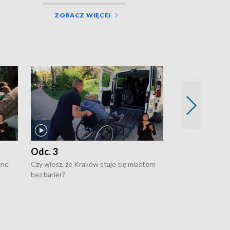
ZOBACZ WIĘCEJ
Odc. 3
Odc. 2
wne
Czy wiesz, że Kraków staje się miastem
Czy wiesz, że Kr
bez barier?
poprawia jakość 