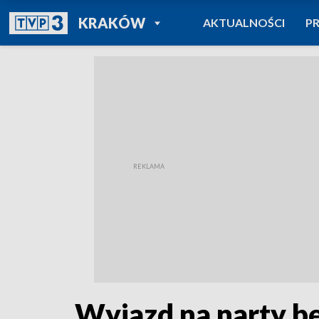
POWRÓT DO
KRAKÓW
AKTUALNOŚCI
P
TVP REGIONY
Wyjazd na narty b