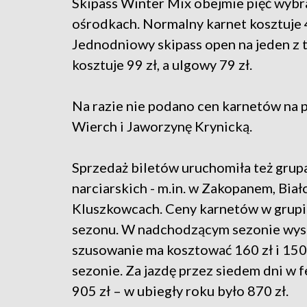
Skipass Winter Mix obejmie pięć wybr
ośrodkach. Normalny karnet kosztuje 4
Jednodniowy skipass open na jeden z
kosztuje 99 zł, a ulgowy 79 zł.
Na razie nie podano cen karnetów na 
Wierch i Jaworzynę Krynicką.
Sprzedaż biletów uruchomiła też grup
narciarskich - m.in. w Zakopanem, Biał
Kluszkowcach. Ceny karnetów w grupi
sezonu. W nadchodzącym sezonie wys
szusowanie ma kosztować 160 zł i 150 z
sezonie. Za jazdę przez siedem dni w f
905 zł – w ubiegły roku było 870 zł.