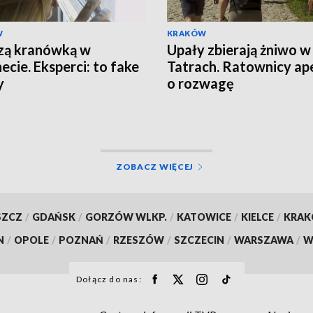
W
KRAKÓW
zą kranówką w
Upały zbierają żniwo w
ecie. Eksperci: to fake
Tatrach. Ratownicy ape
y
o rozwagę
ZOBACZ WIĘCEJ
SZCZ
/
GDAŃSK
/
GORZÓW WLKP.
/
KATOWICE
/
KIELCE
/
KRA
N
/
OPOLE
/
POZNAŃ
/
RZESZÓW
/
SZCZECIN
/
WARSZAWA
/
W
Dołącz do nas: