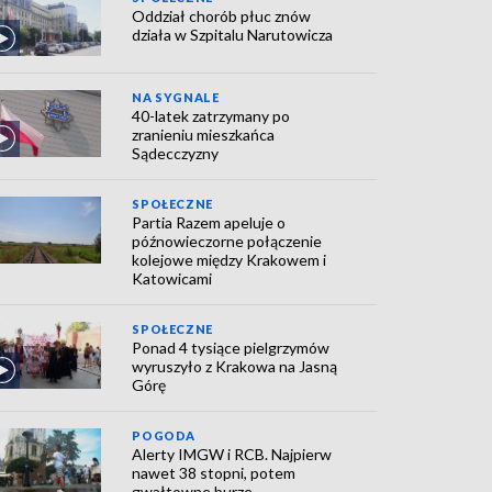
Oddział chorób płuc znów
działa w Szpitalu Narutowicza
NA SYGNALE
40-latek zatrzymany po
zranieniu mieszkańca
Sądecczyzny
SPOŁECZNE
Partia Razem apeluje o
późnowieczorne połączenie
kolejowe między Krakowem i
Katowicami
SPOŁECZNE
Ponad 4 tysiące pielgrzymów
wyruszyło z Krakowa na Jasną
Górę
POGODA
Alerty IMGW i RCB. Najpierw
nawet 38 stopni, potem
gwałtowne burze