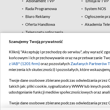
Abonament TVP
Emisja w TVP
Rada Programowa
System NOS
Biuro Reklamy
Ogłoszenie pr
Oferta Handlowa
Akademia Tele
Telegazeta ogłoszenia
Szanujemy Twoją prywatność
Regulamin TVP
Kliknij "Akceptuję i przechodzę do serwisu", aby wyrazić zg
końcowym i ich przechowywanie oraz na przetwarzanie Twoich
z IAB* (1201 firm)
oraz pozostałych
Zaufanych Partnerów T
mierzenia ich skuteczności) i pozostałych, które wskazujemy
Twoje dane osobowe zbierane podczas odwiedzania przez 
takich jak: pliki cookie, sygnalizatory WWW lub innych pod
udostępnianie funkcji mediów społecznościowych oraz anali
Twoje dane osobowe zbierane podczas odwiedzania przez 
plików cookie, informacje o Twoich wyszukiwaniach w serwi