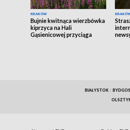
KRAKÓW
KRAKÓ
Bujnie kwitnąca wierzbówka
Stras
kiprzyca na Hali
intern
Gąsienicowej przyciąga
news
tłumy turystów
BIAŁYSTOK
/
BYDGO
OLSZTY