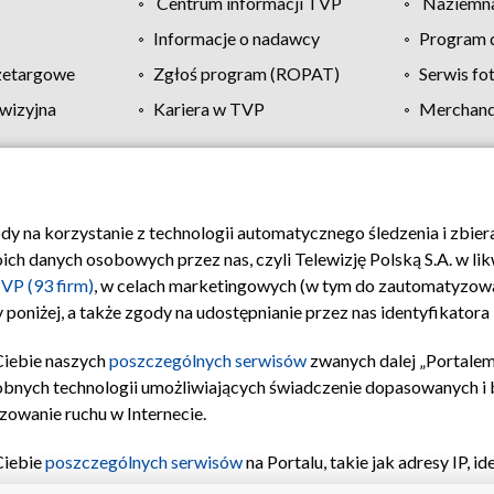
Centrum informacji TVP
Naziemna
Informacje o nadawcy
Program d
zetargowe
Zgłoś program (ROPAT)
Serwis fo
wizyjna
Kariera w TVP
Merchandi
Polityka prywatności
Moje zgody
Pomoc
Biuro re
ody na korzystanie z technologii automatycznego śledzenia i zbie
 danych osobowych przez nas, czyli Telewizję Polską S.A. w likw
VP (93 firm)
, w celach marketingowych (w tym do zautomatyzow
 poniżej, a także zgody na udostępnianie przez nas identyfikator
Ciebie naszych
poszczególnych serwisów
zwanych dalej „Portalem
obnych technologii umożliwiających świadczenie dopasowanych i be
zowanie ruchu w Internecie.
Ciebie
poszczególnych serwisów
na Portalu, takie jak adresy IP, 
sach Portalu czy historia odwiedzin będą przetwarzane przez TV