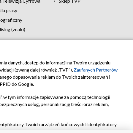
 Telewizja Cyfrowa
Sklep TVP
la prasy
tograficzny
sing (znaki)
klamy
Kontakt
rania danych, dostęp do informacji na Twoim urządzeniu
idacji (zwaną dalej również „TVP”),
Zaufanych Partnerów
anego dopasowania reklam do Twoich zainteresowań i
a PPID do Google.
”, w tym informacje zapisywane za pomocą technologii
zpiecznych usług, personalizację treści oraz reklam,
identyfikatory Twoich urządzeń końcowych i identyfikatory
P,
Zaufanych Partnerów z IAB
oraz pozostałych
Zaufanych