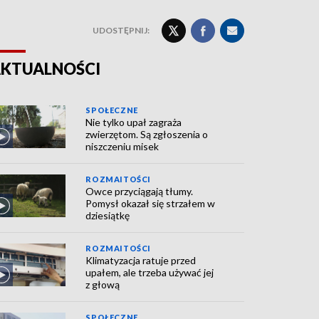
UDOSTĘPNIJ:
KTUALNOŚCI
SPOŁECZNE
Nie tylko upał zagraża
zwierzętom. Są zgłoszenia o
niszczeniu misek
ROZMAITOŚCI
Owce przyciągają tłumy.
Pomysł okazał się strzałem w
dziesiątkę
ROZMAITOŚCI
Klimatyzacja ratuje przed
upałem, ale trzeba używać jej
z głową
SPOŁECZNE