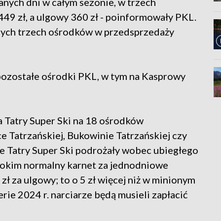
anych dni w całym sezonie, w trzech
49 zł, a ulgowy 360 zł - poinformowały PKL.
 tych trzech ośrodków w przedsprzedaży
pozostałe ośrodki PKL, w tym na Kasprowy
a Tatry Super Ski na 18 ośrodków
ce Tatrzańskiej, Bukowinie Tatrzańskiej czy
e Tatry Super Ski podrożały wobec ubiegłego
okim normalny karnet za jednodniowe
ł za ulgowy; to o 5 zł więcej niż w minionym
erie 2024 r. narciarze będą musieli zapłacić