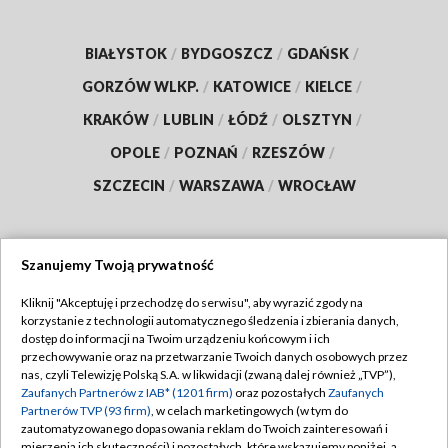
BIAŁYSTOK
/
BYDGOSZCZ
/
GDAŃSK
/
GORZÓW WLKP.
/
KATOWICE
/
KIELCE
/
KRAKÓW
/
LUBLIN
/
ŁÓDŹ
/
OLSZTYN
/
OPOLE
/
POZNAŃ
/
RZESZÓW
/
SZCZECIN
/
WARSZAWA
/
WROCŁAW
Szanujemy Twoją prywatność
Dołącz do nas:
Kliknij "Akceptuję i przechodzę do serwisu", aby wyrazić zgody na
korzystanie z technologii automatycznego śledzenia i zbierania danych,
TVP
dostęp do informacji na Twoim urządzeniu końcowym i ich
Abonament TVP
przechowywanie oraz na przetwarzanie Twoich danych osobowych przez
Regulamin TVP
nas, czyli Telewizję Polską S.A. w likwidacji (zwaną dalej również „TVP”),
Emisja w TVP
Zaufanych Partnerów z IAB* (1201 firm)
oraz pozostałych
Zaufanych
Polityka prywatności
Partnerów TVP (93 firm)
, w celach marketingowych (w tym do
Centrum informacji TVP
Moje zgody
zautomatyzowanego dopasowania reklam do Twoich zainteresowań i
mierzenia ich skuteczności) i pozostałych, które wskazujemy poniżej, a