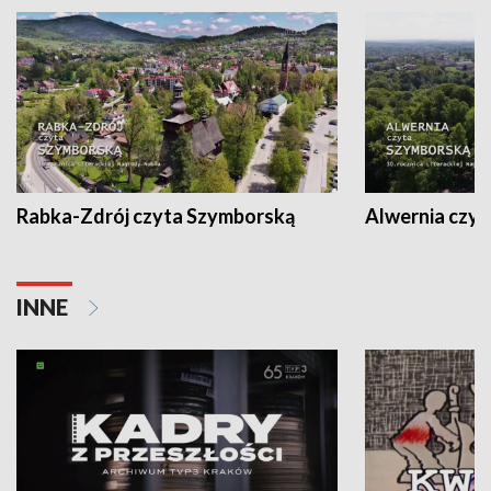
Rabka-Zdrój czyta Szymborską
Alwernia czy
INNE