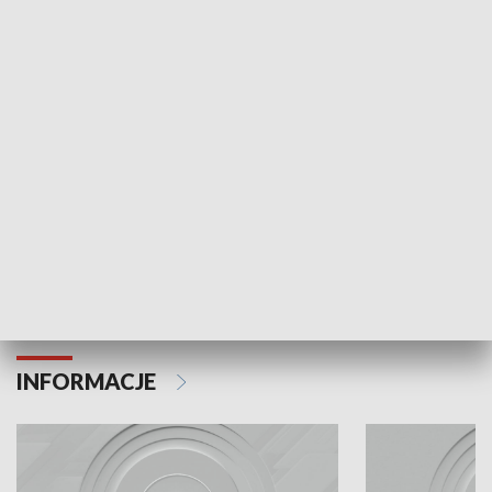
Odc. 6
Odc. 5
Czy wiesz, że Kraków inwestuje w edukację i
Czy wiesz, jak Kr
rozwój młodych?
mieszkańców?
INFORMACJE