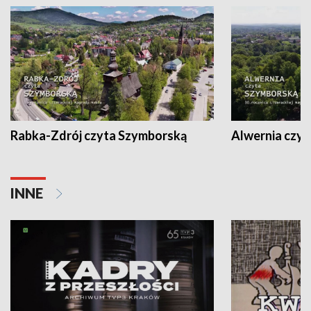
Rabka-Zdrój czyta Szymborską
Alwernia czy
INNE