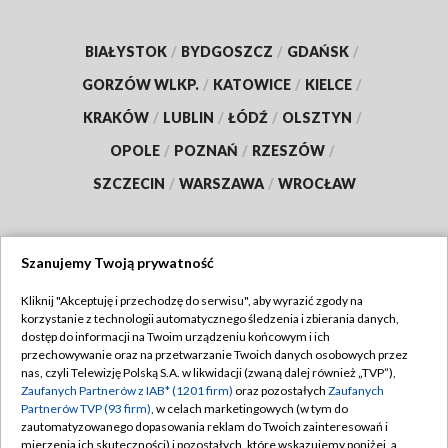
BIAŁYSTOK
/
BYDGOSZCZ
/
GDAŃSK
/
GORZÓW WLKP.
/
KATOWICE
/
KIELCE
/
KRAKÓW
/
LUBLIN
/
ŁÓDŹ
/
OLSZTYN
/
OPOLE
/
POZNAŃ
/
RZESZÓW
/
SZCZECIN
/
WARSZAWA
/
WROCŁAW
Szanujemy Twoją prywatność
Dołącz do nas:
Kliknij "Akceptuję i przechodzę do serwisu", aby wyrazić zgody na
korzystanie z technologii automatycznego śledzenia i zbierania danych,
TVP
dostęp do informacji na Twoim urządzeniu końcowym i ich
Abonament TVP
przechowywanie oraz na przetwarzanie Twoich danych osobowych przez
Regulamin TVP
nas, czyli Telewizję Polską S.A. w likwidacji (zwaną dalej również „TVP”),
Emisja w TVP
Zaufanych Partnerów z IAB* (1201 firm)
oraz pozostałych
Zaufanych
Polityka prywatności
Partnerów TVP (93 firm)
, w celach marketingowych (w tym do
Centrum informacji TVP
Moje zgody
zautomatyzowanego dopasowania reklam do Twoich zainteresowań i
mierzenia ich skuteczności) i pozostałych, które wskazujemy poniżej, a