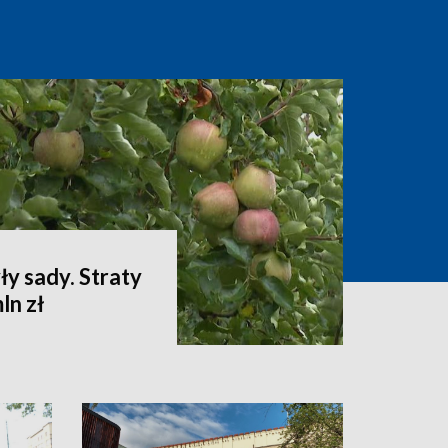
ły sady. Straty
ln zł