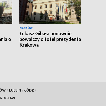
KRAKÓW
Łukasz Gibała ponownie
nia o
powalczy o fotel prezydenta
Krakowa
KÓW
/
LUBLIN
/
ŁÓDŹ
/
ROCŁAW