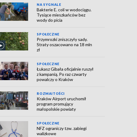
NA SYGNALE
Bakterie E. coli w wodociągu.
Tysiące mieszkańców bez
wody do picia
SPOŁECZNE
Przymrozki zniszczyły sady.
Straty oszacowano na 18 mln
zł
SPOŁECZNE
Łukasz Gibała oficjalnie ruszył
z kampanią. Po raz czwarty
powalczy o Kraków
ROZMAITOŚCI
Kraków Airport uruchomił
program promujący
małopolskie powiaty
SPOŁECZNE
NFZ ograniczy tzw. zabiegi
walizkowe