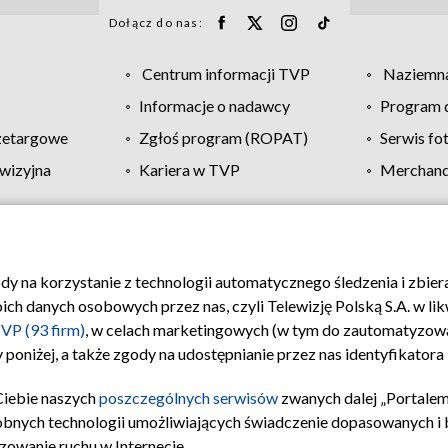
Dołącz do nas:
Centrum informacji TVP
Naziemna
Informacje o nadawcy
Program d
zetargowe
Zgłoś program (ROPAT)
Serwis fo
wizyjna
Kariera w TVP
Merchandi
Polityka prywatności
Moje zgody
Pomoc
Biuro re
ody na korzystanie z technologii automatycznego śledzenia i zbie
 danych osobowych przez nas, czyli Telewizję Polską S.A. w likw
VP (93 firm)
, w celach marketingowych (w tym do zautomatyzow
 poniżej, a także zgody na udostępnianie przez nas identyfikator
Ciebie naszych
poszczególnych serwisów
zwanych dalej „Portalem
obnych technologii umożliwiających świadczenie dopasowanych i be
zowanie ruchu w Internecie.