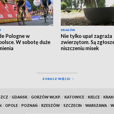
W
KRAKÓW
de Pologne w
Nie tylko upał zagraża
olsce. W sobotę duże
zwierzętom. Są zgłosze
nienia
niszczeniu misek
ZOBACZ WIĘCEJ
SZCZ
/
GDAŃSK
/
GORZÓW WLKP.
/
KATOWICE
/
KIELCE
/
KRA
N
/
OPOLE
/
POZNAŃ
/
RZESZÓW
/
SZCZECIN
/
WARSZAWA
/
W