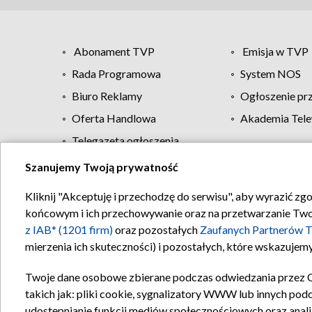
Abonament TVP
Emisja w TVP
Rada Programowa
System NOS
Biuro Reklamy
Ogłoszenie pr
Oferta Handlowa
Akademia Tele
Telegazeta ogłoszenia
Szanujemy Twoją prywatność
Regulamin TVP
Kliknij "Akceptuję i przechodzę do serwisu", aby wyrazić zg
końcowym i ich przechowywanie oraz na przetwarzanie Twoich
z IAB* (1201 firm)
oraz pozostałych
Zaufanych Partnerów T
mierzenia ich skuteczności) i pozostałych, które wskazujemy
Twoje dane osobowe zbierane podczas odwiedzania przez 
takich jak: pliki cookie, sygnalizatory WWW lub innych pod
udostępnianie funkcji mediów społecznościowych oraz anali