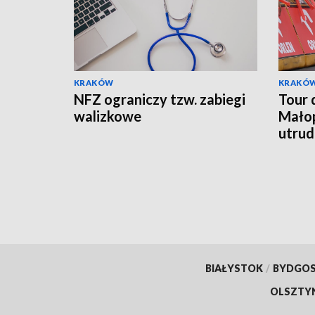
KRAKÓW
KRAKÓ
NFZ ograniczy tzw. zabiegi
Tour 
walizkowe
Małop
utrud
BIAŁYSTOK
/
BYDGO
OLSZTY