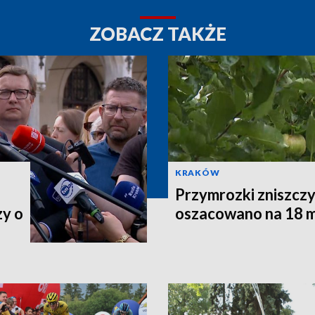
ZOBACZ TAKŻE
KRAKÓW
Przymrozki zniszczy
zy o
oszacowano na 18 m