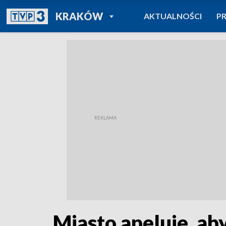
POWRÓT DO
KRAKÓW
AKTUALNOŚCI
P
TVP REGIONY
Miasto apeluje, aby 