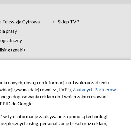
 Telewizja Cyfrowa
Sklep TVP
la prasy
tograficzny
sing (znaki)
klamy
Kontakt
rania danych, dostęp do informacji na Twoim urządzeniu
idacji (zwaną dalej również „TVP”),
Zaufanych Partnerów
anego dopasowania reklam do Twoich zainteresowań i
a PPID do Google.
”, w tym informacje zapisywane za pomocą technologii
zpiecznych usług, personalizację treści oraz reklam,