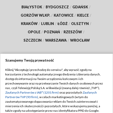
BIAŁYSTOK
/
BYDGOSZCZ
/
GDAŃSK
/
GORZÓW WLKP.
/
KATOWICE
/
KIELCE
/
KRAKÓW
/
LUBLIN
/
ŁÓDŹ
/
OLSZTYN
/
OPOLE
/
POZNAŃ
/
RZESZÓW
/
SZCZECIN
/
WARSZAWA
/
WROCŁAW
Szanujemy Twoją prywatność
Dołącz do nas:
Kliknij "Akceptuję i przechodzę do serwisu", aby wyrazić zgody na
korzystanie z technologii automatycznego śledzenia i zbierania danych,
TVP
dostęp do informacji na Twoim urządzeniu końcowym i ich
Abonament TVP
przechowywanie oraz na przetwarzanie Twoich danych osobowych przez
Regulamin TVP
nas, czyli Telewizję Polską S.A. w likwidacji (zwaną dalej również „TVP”),
Emisja w TVP
Zaufanych Partnerów z IAB* (1201 firm)
oraz pozostałych
Zaufanych
Polityka prywatności
Partnerów TVP (93 firm)
, w celach marketingowych (w tym do
Centrum informacji TVP
Moje zgody
zautomatyzowanego dopasowania reklam do Twoich zainteresowań i
mierzenia ich skuteczności) i pozostałych, które wskazujemy poniżej, a
Naziemna Telewizja Cyfrowa
Pomoc
także zgody na udostępnianie przez nas identyfikatora PPID do Google.