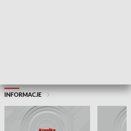
Odc. 6
Odc. 5
Czy wiesz, że Kraków inwestuje w edukację i
Czy wiesz, jak Kr
rozwój młodych?
mieszkańców?
INFORMACJE