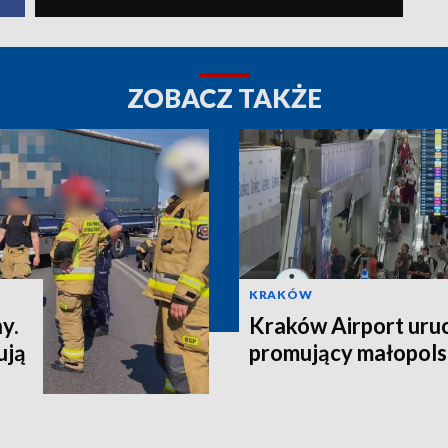
ZOBACZ TAKŻE
KRAKÓW
y.
Kraków Airport uru
ują
promujący małopols