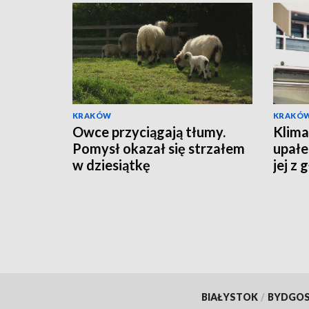
KRAKÓW
KRAKÓ
Owce przyciągają tłumy.
Klima
Pomysł okazał się strzałem
upałe
w dziesiątkę
jej z
BIAŁYSTOK
/
BYDGO