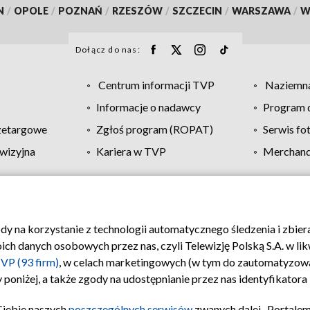
N
/
OPOLE
/
POZNAŃ
/
RZESZÓW
/
SZCZECIN
/
WARSZAWA
/
W
Dołącz do nas:
Centrum informacji TVP
Naziemna
Informacje o nadawcy
Program d
zetargowe
Zgłoś program (ROPAT)
Serwis fo
wizyjna
Kariera w TVP
Merchandi
Polityka prywatności
Moje zgody
Pomoc
Biuro re
ody na korzystanie z technologii automatycznego śledzenia i zbie
 danych osobowych przez nas, czyli Telewizję Polską S.A. w likw
VP (93 firm)
, w celach marketingowych (w tym do zautomatyzow
 poniżej, a także zgody na udostępnianie przez nas identyfikator
Ciebie naszych
poszczególnych serwisów
zwanych dalej „Portalem