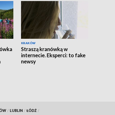
KRAKÓW
bówka
Straszą kranówką w
internecie. Eksperci: to fake
a
newsy
KÓW
/
LUBLIN
/
ŁÓDŹ
/