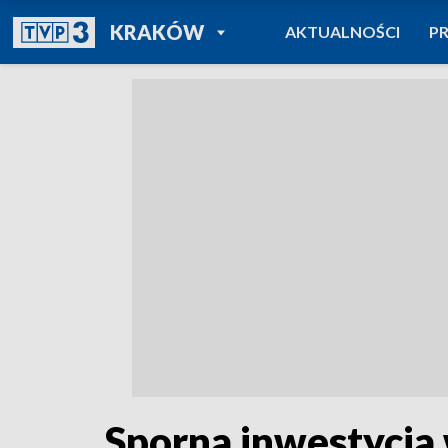
POWRÓT DO
KRAKÓW
AKTUALNOŚCI
P
TVP REGIONY
Sporna inwestycj