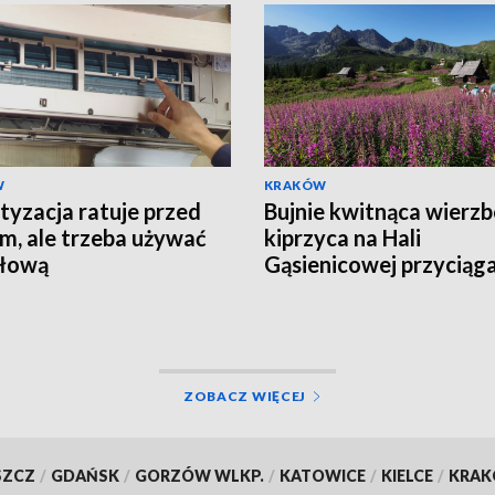
W
KRAKÓW
tyzacja ratuje przed
Bujnie kwitnąca wierz
m, ale trzeba używać
kiprzyca na Hali
 głową
Gąsienicowej przyciąg
tłumy turystów
ZOBACZ WIĘCEJ
SZCZ
/
GDAŃSK
/
GORZÓW WLKP.
/
KATOWICE
/
KIELCE
/
KRA