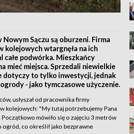
 w Nowym Sączu są oburzeni. Firma
 kolejowych wtargnęła na ich
mal całe podwórka. Mieszkańcy
na mieć miejsca. Sprzedali niewielkie
e dotyczy to tylko inwestycji, jednak
łe ogrody - jako tymczasowe użyczenie.
ów, usłyszał od pracownika firmy
ów kolejowych: "My tutaj potrzebujemy Pana
 Początkowo mówiło się o zajęciu 3 metrów
go ogród, co określił jako bezprawne