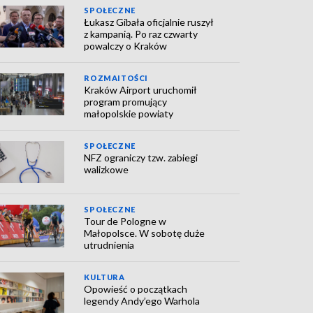
SPOŁECZNE
Łukasz Gibała oficjalnie ruszył
z kampanią. Po raz czwarty
powalczy o Kraków
ROZMAITOŚCI
Kraków Airport uruchomił
program promujący
małopolskie powiaty
SPOŁECZNE
NFZ ograniczy tzw. zabiegi
walizkowe
SPOŁECZNE
Tour de Pologne w
Małopolsce. W sobotę duże
utrudnienia
KULTURA
Opowieść o początkach
legendy Andy’ego Warhola