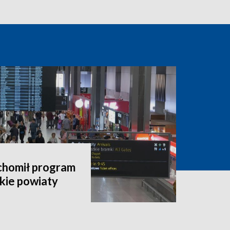
chomił program
kie powiaty