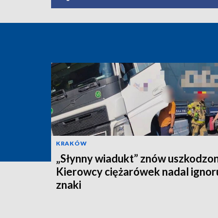
KRAKÓW
„Słynny wiadukt” znów uszkodzon
Kierowcy ciężarówek nadal ignor
znaki