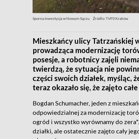
Sporna inwestycja w Nowym Sączu
Źródło: TVP3 Kraków
Mieszkańcy ulicy Tatrzańskiej
prowadząca modernizację torów
posesje, a robotnicy zajęli nie
twierdzą, że sytuacja nie powin
części swoich działek, myśląc, ż
teraz okazało się, że zajęto ca
Bogdan Schumacher, jeden z mieszkańc
odpowiedzialnej za modernizację tor
ogród i wszystko wyrównamy do zera".
działki, ale ostatecznie zajęto cały je