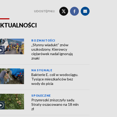
UDOSTĘPNIJ:
KTUALNOŚCI
ROZMAITOŚCI
„Słynny wiadukt” znów
uszkodzony. Kierowcy
ciężarówek nadal ignorują
znaki
NA SYGNALE
Bakterie E. coli w wodociągu.
Tysiące mieszkańców bez
wody do picia
SPOŁECZNE
Przymrozki zniszczyły sady.
Straty oszacowano na 18 mln
zł