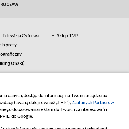
ROCŁAW
 Telewizja Cyfrowa
Sklep TVP
la prasy
tograficzny
sing (znaki)
klamy
Kontakt
rania danych, dostęp do informacji na Twoim urządzeniu
idacji (zwaną dalej również „TVP”),
Zaufanych Partnerów
anego dopasowania reklam do Twoich zainteresowań i
a PPID do Google.
”, w tym informacje zapisywane za pomocą technologii