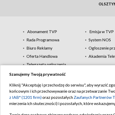
OLSZTY
Abonament TVP
Emisja w TVP
Rada Programowa
System NOS
Biuro Reklamy
Ogłoszenie pr
Oferta Handlowa
Akademia Tele
Telegazeta ogłoszenia
Szanujemy Twoją prywatność
Regulamin TVP
Kliknij "Akceptuję i przechodzę do serwisu", aby wyrazić zg
końcowym i ich przechowywanie oraz na przetwarzanie Twoich
z IAB* (1201 firm)
oraz pozostałych
Zaufanych Partnerów T
mierzenia ich skuteczności) i pozostałych, które wskazujemy
Twoje dane osobowe zbierane podczas odwiedzania przez 