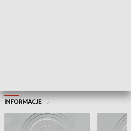
Odc. 6
Odc. 5
Czy wiesz, że Kraków inwestuje w edukację i
Czy wiesz, jak Kr
rozwój młodych?
mieszkańców?
INFORMACJE