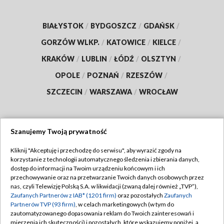
BIAŁYSTOK
/
BYDGOSZCZ
/
GDAŃSK
/
GORZÓW WLKP.
/
KATOWICE
/
KIELCE
/
KRAKÓW
/
LUBLIN
/
ŁÓDŹ
/
OLSZTYN
/
OPOLE
/
POZNAŃ
/
RZESZÓW
/
SZCZECIN
/
WARSZAWA
/
WROCŁAW
Szanujemy Twoją prywatność
Dołącz do nas:
Kliknij "Akceptuję i przechodzę do serwisu", aby wyrazić zgody na
korzystanie z technologii automatycznego śledzenia i zbierania danych,
TVP
dostęp do informacji na Twoim urządzeniu końcowym i ich
Abonament TVP
przechowywanie oraz na przetwarzanie Twoich danych osobowych przez
Regulamin TVP
nas, czyli Telewizję Polską S.A. w likwidacji (zwaną dalej również „TVP”),
Emisja w TVP
Zaufanych Partnerów z IAB* (1201 firm)
oraz pozostałych
Zaufanych
Polityka prywatności
Partnerów TVP (93 firm)
, w celach marketingowych (w tym do
Centrum informacji TVP
Moje zgody
zautomatyzowanego dopasowania reklam do Twoich zainteresowań i
mierzenia ich skuteczności) i pozostałych, które wskazujemy poniżej, a