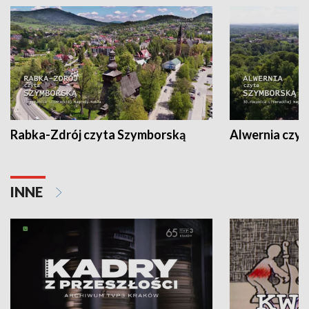
Rabka-Zdrój czyta Szymborską
Alwernia czy
INNE