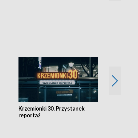
Kulturalnie 
Krzemionki 30. Przystanek
Kraków - jak
reportaż