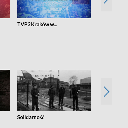
TVP3 Kraków w...
Ślizg
Trudne lata
Solidarność