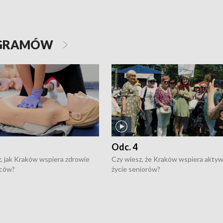
OGRAMÓW
Odc. 4
, jak Kraków wspiera zdrowie
Czy wiesz, że Kraków wspiera akty
ców?
życie seniorów?