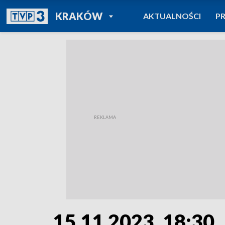
POWRÓT DO
KRAKÓW
AKTUALNOŚCI
P
TVP REGIONY
15.11.2023, 18:30