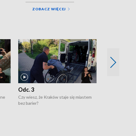
ZOBACZ WIĘCEJ
Odc. 2
Czy wiesz, że Kr
poprawia jakość 
Odc. 3
wne
Czy wiesz, że Kraków staje się miastem
bez barier?