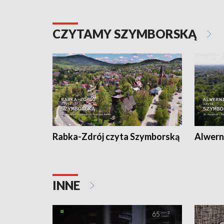
CZYTAMY SZYMBORSKĄ
Rabka-Zdrój czyta Szymborską
Alwern
INNE