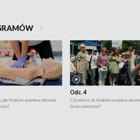
OGRAMÓW
Odc. 4
, jak Kraków wspiera zdrowie
Czy wiesz, że Kraków wspiera akty
ców?
życie seniorów?