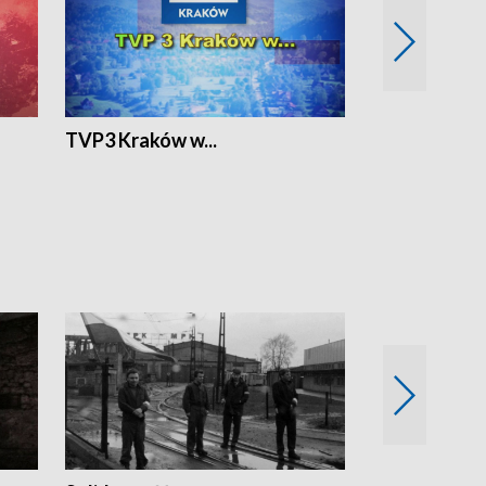
TVP3 Kraków w...
Ślizg