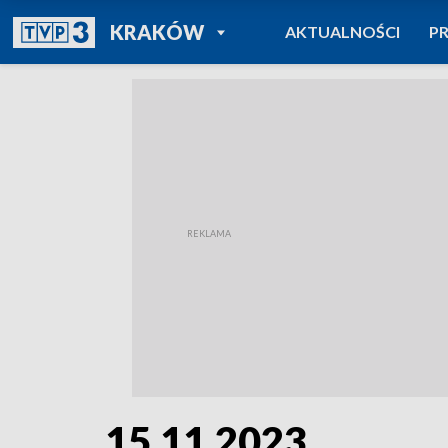
POWRÓT DO
KRAKÓW
AKTUALNOŚCI
P
TVP REGIONY
15.11.2023