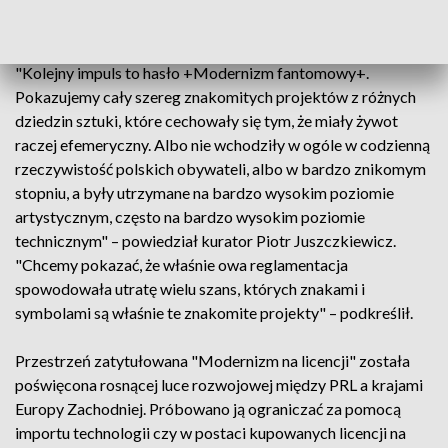
Tadeusza Kantora, Łodzi Kaliskiej, Marii Jaremy czy Stefana
Gierowskiego.
"Kolejny impuls to hasło +Modernizm fantomowy+.
Pokazujemy cały szereg znakomitych projektów z różnych
dziedzin sztuki, które cechowały się tym, że miały żywot
raczej efemeryczny. Albo nie wchodziły w ogóle w codzienną
rzeczywistość polskich obywateli, albo w bardzo znikomym
stopniu, a były utrzymane na bardzo wysokim poziomie
artystycznym, często na bardzo wysokim poziomie
technicznym" – powiedział kurator Piotr Juszczkiewicz.
"Chcemy pokazać, że właśnie owa reglamentacja
spowodowała utratę wielu szans, których znakami i
symbolami są właśnie te znakomite projekty" – podkreślił.
Przestrzeń zatytułowana "Modernizm na licencji" została
poświęcona rosnącej luce rozwojowej między PRL a krajami
Europy Zachodniej. Próbowano ją ograniczać za pomocą
importu technologii czy w postaci kupowanych licencji na