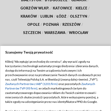
GORZÓW WLKP.
/
KATOWICE
/
KIELCE
/
KRAKÓW
/
LUBLIN
/
ŁÓDŹ
/
OLSZTYN
/
OPOLE
/
POZNAŃ
/
RZESZÓW
/
SZCZECIN
/
WARSZAWA
/
WROCŁAW
Szanujemy Twoją prywatność
Dołącz do nas:
Kliknij "Akceptuję i przechodzę do serwisu", aby wyrazić zgody na
korzystanie z technologii automatycznego śledzenia i zbierania danych,
TVP
dostęp do informacji na Twoim urządzeniu końcowym i ich
Abonament TVP
przechowywanie oraz na przetwarzanie Twoich danych osobowych przez
Regulamin TVP
nas, czyli Telewizję Polską S.A. w likwidacji (zwaną dalej również „TVP”),
Emisja w TVP
Polityka prywatności
Zaufanych Partnerów z IAB* (1201 firm)
oraz pozostałych
Zaufanych
Partnerów TVP (93 firm)
, w celach marketingowych (w tym do
Centrum informacji TVP
Moje zgody
zautomatyzowanego dopasowania reklam do Twoich zainteresowań i
mierzenia ich skuteczności) i pozostałych, które wskazujemy poniżej, a
Naziemna Telewizja Cyfrowa
Pomoc
także zgody na udostępnianie przez nas identyfikatora PPID do Google.
Sklep TVP
Biuro reklamy