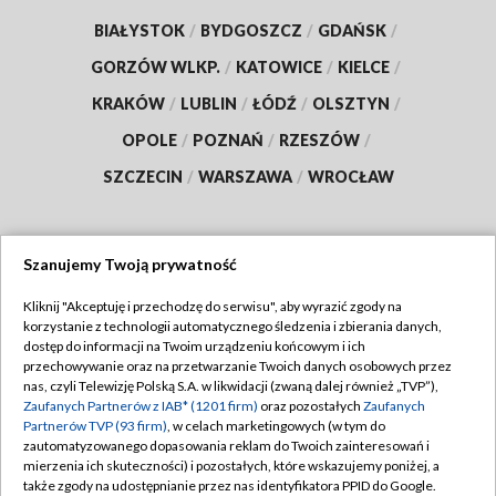
BIAŁYSTOK
/
BYDGOSZCZ
/
GDAŃSK
/
GORZÓW WLKP.
/
KATOWICE
/
KIELCE
/
KRAKÓW
/
LUBLIN
/
ŁÓDŹ
/
OLSZTYN
/
OPOLE
/
POZNAŃ
/
RZESZÓW
/
SZCZECIN
/
WARSZAWA
/
WROCŁAW
Szanujemy Twoją prywatność
Dołącz do nas:
Kliknij "Akceptuję i przechodzę do serwisu", aby wyrazić zgody na
korzystanie z technologii automatycznego śledzenia i zbierania danych,
TVP
dostęp do informacji na Twoim urządzeniu końcowym i ich
Abonament TVP
przechowywanie oraz na przetwarzanie Twoich danych osobowych przez
Regulamin TVP
nas, czyli Telewizję Polską S.A. w likwidacji (zwaną dalej również „TVP”),
Emisja w TVP
Zaufanych Partnerów z IAB* (1201 firm)
oraz pozostałych
Zaufanych
Polityka prywatności
Partnerów TVP (93 firm)
, w celach marketingowych (w tym do
Centrum informacji TVP
Moje zgody
zautomatyzowanego dopasowania reklam do Twoich zainteresowań i
mierzenia ich skuteczności) i pozostałych, które wskazujemy poniżej, a
Naziemna Telewizja Cyfrowa
Pomoc
także zgody na udostępnianie przez nas identyfikatora PPID do Google.