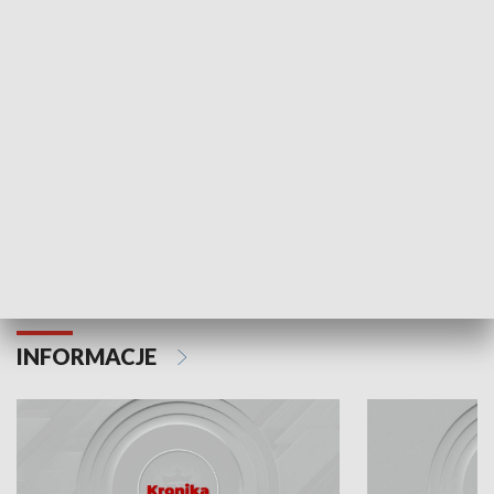
Odc. 6
Odc. 5
Czy wiesz, że Kraków inwestuje w edukację i
Czy wiesz, jak Kr
rozwój młodych?
mieszkańców?
INFORMACJE