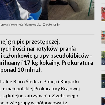
eń walki o wolność i demokrację.
Źródło: CBŚP
ej grupie przestępczej,
ych ilości narkotyków, prania
eli członkowie grupy pseudokibiców -
rihuany i 17 kg kokainy. Prokuratura
 ponad 10 mln zł.
alne Biuro Śledcze Policji i Karpacki
em małopolskiej Prokuratury Krajowej,
 są kolejne zatrzymania. Z zebranego
onkowie grupy współpracowali z