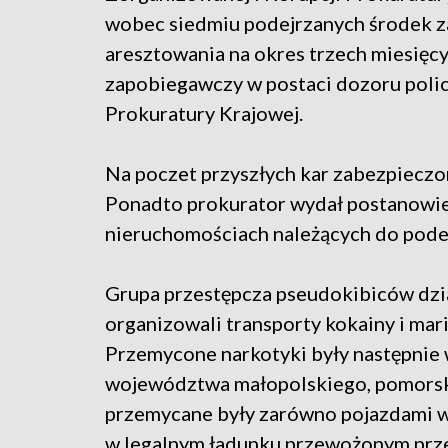
wobec siedmiu podejrzanych środek 
aresztowania na okres trzech miesię
zapobiegawczy w postaci dozoru polic
Prokuratury Krajowej.
Na poczet przyszłych kar zabezpieczono
Ponadto prokurator wydał postanowie
nieruchomościach należących do podej
Grupa przestępcza pseudokibiców dzia
organizowali transporty kokainy i mari
Przemycone narkotyki były następnie
województwa małopolskiego, pomorski
przemycane były zarówno pojazdami wy
w legalnym ładunku przewożonym prze