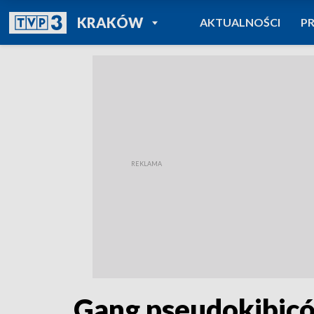
POWRÓT DO
KRAKÓW
AKTUALNOŚCI
P
TVP REGIONY
Gang pseudokibicó