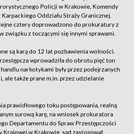
rorystycznego Policji w Krakowie, Komendy
 Karpackiego Oddziału Straży Granicznej.
lejne cztery doprowadzono do prokuratury z
w związku z toczącymi się innymi sprawami.
e są karą do 12 lat pozbawienia wolności.
a przestępcza wprowadziła do obrotu pięć ton
z handlu narkotykami były przez podejrzanych
ale także prane m.in. przez udzielanie
nia prawidłowego toku postępowania, realną
anym surową karę, na wniosek prokuratora
go Departamentu do Spraw Przestępczości
y Krajowej w Krakowie, sąd zastosował