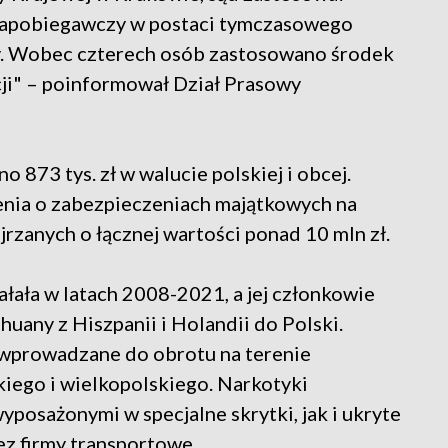
zapobiegawczy w postaci tymczasowego
cy. Wobec czterech osób zastosowano środek
ji" – poinformował Dział Prasowy
 873 tys. zł w walucie polskiej i obcej.
nia o zabezpieczeniach majątkowych na
rzanych o łącznej wartości ponad 10 mln zł.
łała w latach 2008-2021, a jej członkowie
huany z Hiszpanii i Holandii do Polski.
 wprowadzane do obrotu na terenie
ego i wielkopolskiego. Narkotyki
posażonymi w specjalne skrytki, jak i ukryte
z firmy transportowe.