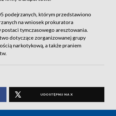
05 podejrzanych, którym przedstawiono
zanych na wniosek prokuratora
 postaci tymczasowego aresztowania.
ztwo dotyczące zorganizowanej grupy
zością narkotykową, a także praniem
tw.
UDOSTĘPNIJ NA X