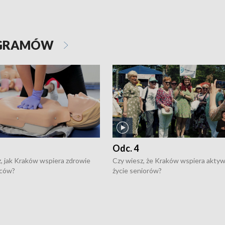
OGRAMÓW
Odc. 4
, jak Kraków wspiera zdrowie
Czy wiesz, że Kraków wspiera akty
ców?
życie seniorów?