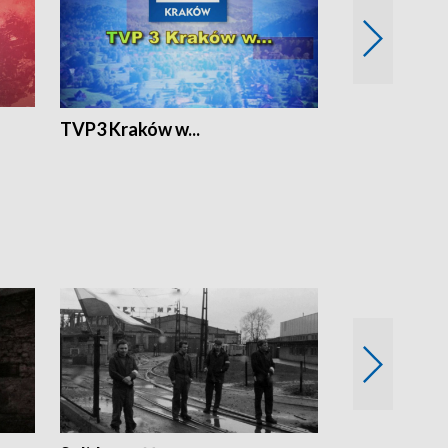
TVP3 Kraków w...
Ślizg