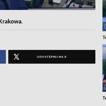
 Krakowa.
T
UDOSTĘPNIJ NA X
T