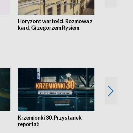
Horyzont wartości. Rozmowa z
Kulturalnie 
kard. Grzegorzem Rysiem
Krzemionki 30. Przystanek
Kraków - jak
reportaż