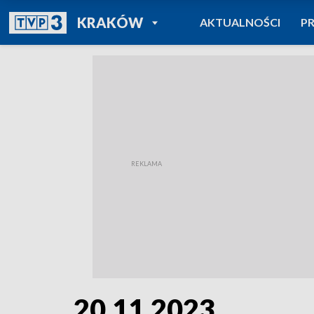
POWRÓT DO
KRAKÓW
AKTUALNOŚCI
P
TVP REGIONY
20.11.2023