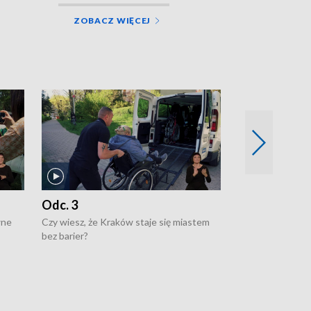
ZOBACZ WIĘCEJ
Odc. 3
Odc. 2
wne
Czy wiesz, że Kraków staje się miastem
Czy wiesz, że Kr
bez barier?
poprawia jakość 