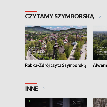
CZYTAMY SZYMBORSKĄ
Rabka-Zdrój czyta Szymborską
Alwern
INNE