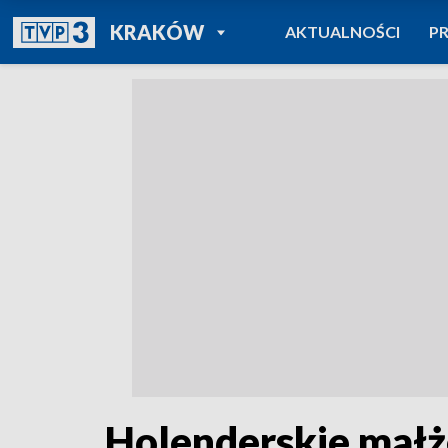
POWRÓT DO
KRAKÓW
AKTUALNOŚCI
P
TVP REGIONY
Holenderskie małże