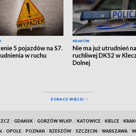
W
KRAKÓW
enie 5 pojazdów na S7.
Nie ma już utrudnień n
rudnienia w ruchu
ruchliwej DK52 w Klec
Dolnej
ZOBACZ WIĘCEJ
SZCZ
/
GDAŃSK
/
GORZÓW WLKP.
/
KATOWICE
/
KIELCE
/
KRA
N
/
OPOLE
/
POZNAŃ
/
RZESZÓW
/
SZCZECIN
/
WARSZAWA
/
W