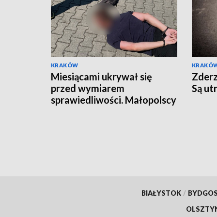
KRAKÓW
KRAKÓ
Miesiącami ukrywał się
Zderz
przed wymiarem
Są ut
sprawiedliwości. Małopolscy
"łowcy głów" zatrzymali
poszukiwanego 27-latka
BIAŁYSTOK
/
BYDGO
OLSZTY