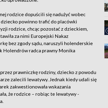
nej rodzice dopuścili się nadużyć wobec
e dziecko powinno trafić do placówki
zji rodzice, chcąc pozostać z dzieckiem,
tawiła za nimi Europejski Nakaz
órkę bez zgody sądu, naruszyli holenderskie
ik Holendrów radca prawny Monika
przez prawniczkę rodziny, dziecko z powodu
karze zalecili lewatywy. Jednak kiedy udali się
ekarek zakwestionowała wskazania
ła, że rodzice – robiąc te lewatywy -
a.