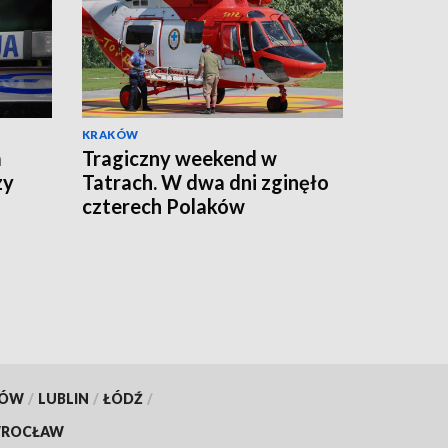
KRAKÓW
a
Tragiczny weekend w
zy
Tatrach. W dwa dni zginęło
czterech Polaków
KÓW
/
LUBLIN
/
ŁÓDŹ
/
ROCŁAW