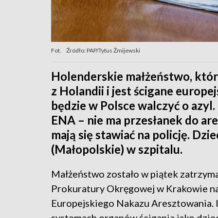
Fot.
Źródło: PAP/Tytus Żmijewski
Holenderskie małżeństwo, któr
z Holandii i jest ścigane europ
będzie w Polsce walczyć o azyl.
ENA – nie ma przesłanek do are
mają się stawiać na policję. D
(Małopolskie) w szpitalu.
Małżeństwo zostało w piątek zatrzyma
Prokuratury Okręgowej w Krakowie n
Europejskiego Nakazu Aresztowania. I
systemach organów ścigania jako dzi