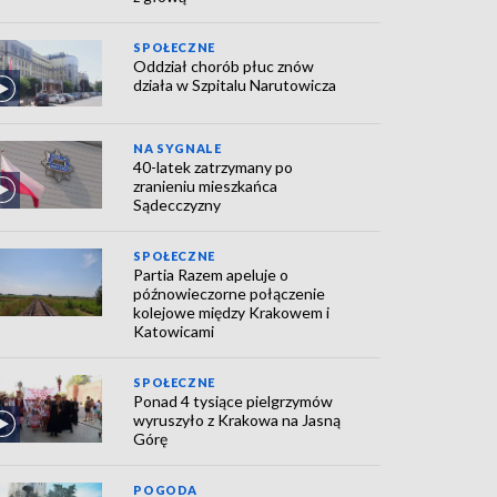
SPOŁECZNE
Oddział chorób płuc znów
działa w Szpitalu Narutowicza
NA SYGNALE
40-latek zatrzymany po
zranieniu mieszkańca
Sądecczyzny
SPOŁECZNE
Partia Razem apeluje o
późnowieczorne połączenie
kolejowe między Krakowem i
Katowicami
SPOŁECZNE
Ponad 4 tysiące pielgrzymów
wyruszyło z Krakowa na Jasną
Górę
POGODA