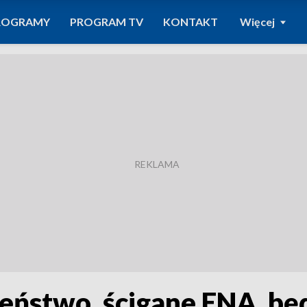
ROGRAMY
PROGRAM TV
KONTAKT
Więcej
ństwo, ścigane ENA, będ