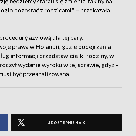
ję będziemy starali się zmienić, tak by na
ogło pozostać z rodzicami" – przekazała
procedurę azylową dla tej pary.
oje prawa w Holandii, gdzie podejrzenia
ug informacji przedstawicielki rodziny, w
roczył wydanie wyroku w tej sprawie, gdyż –
i musi być przeanalizowana.
UDOSTĘPNIJ NA X