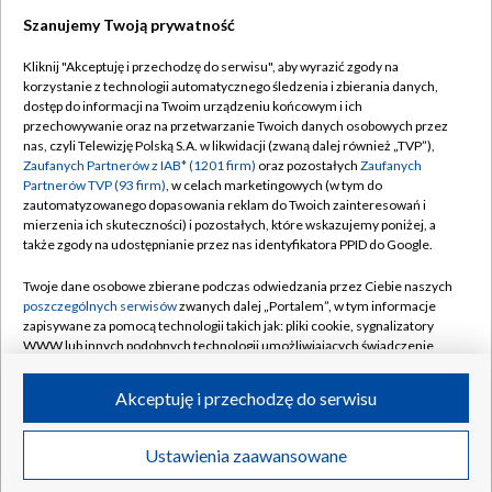
Szanujemy Twoją prywatność
Dołącz do nas:
Kliknij "Akceptuję i przechodzę do serwisu", aby wyrazić zgody na
korzystanie z technologii automatycznego śledzenia i zbierania danych,
TVP
dostęp do informacji na Twoim urządzeniu końcowym i ich
Abonament TVP
przechowywanie oraz na przetwarzanie Twoich danych osobowych przez
Regulamin TVP
nas, czyli Telewizję Polską S.A. w likwidacji (zwaną dalej również „TVP”),
Emisja w TVP
Polityka prywatności
Zaufanych Partnerów z IAB* (1201 firm)
oraz pozostałych
Zaufanych
Partnerów TVP (93 firm)
, w celach marketingowych (w tym do
Centrum informacji TVP
Moje zgody
zautomatyzowanego dopasowania reklam do Twoich zainteresowań i
mierzenia ich skuteczności) i pozostałych, które wskazujemy poniżej, a
Naziemna Telewizja Cyfrowa
Pomoc
także zgody na udostępnianie przez nas identyfikatora PPID do Google.
Sklep TVP
Biuro reklamy
Twoje dane osobowe zbierane podczas odwiedzania przez Ciebie naszych
Rada Programowa
Kontakt
poszczególnych serwisów
zwanych dalej „Portalem”, w tym informacje
zapisywane za pomocą technologii takich jak: pliki cookie, sygnalizatory
System NOS
WWW lub innych podobnych technologii umożliwiających świadczenie
dopasowanych i bezpiecznych usług, personalizację treści oraz reklam,
Informacje o nadawcy
Kanały
udostępnianie funkcji mediów społecznościowych oraz analizowanie
Akceptuję i przechodzę do serwisu
ruchu w Internecie.
Program dla prasy
©2026 Telewizja Polska S.A. w likwidacji
Biuro Reklamy
Twoje dane osobowe zbierane podczas odwiedzania przez Ciebie
Ustawienia zaawansowane
poszczególnych serwisów
na Portalu, takie jak adresy IP, identyfikatory
Ogłoszenie przetargowe
Twoich urządzeń końcowych i identyfikatory plików cookie, informacje o