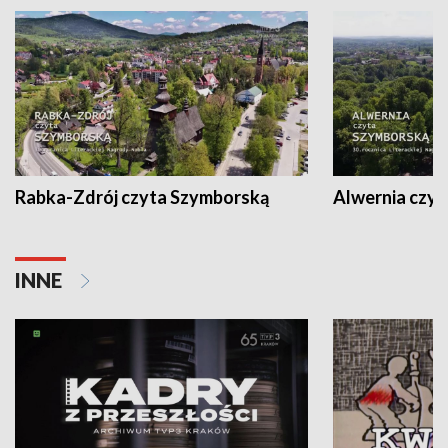
Rabka-Zdrój czyta Szymborską
Alwernia czy
INNE