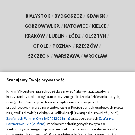
BIAŁYSTOK
/
BYDGOSZCZ
/
GDAŃSK
/
GORZÓW WLKP.
/
KATOWICE
/
KIELCE
/
KRAKÓW
/
LUBLIN
/
ŁÓDŹ
/
OLSZTYN
/
OPOLE
/
POZNAŃ
/
RZESZÓW
/
SZCZECIN
/
WARSZAWA
/
WROCŁAW
Szanujemy Twoją prywatność
Dołącz do nas:
Kliknij "Akceptuję i przechodzę do serwisu", aby wyrazić zgody na
korzystanie z technologii automatycznego śledzenia i zbierania danych,
TVP
dostęp do informacji na Twoim urządzeniu końcowym i ich
Abonament TVP
przechowywanie oraz na przetwarzanie Twoich danych osobowych przez
Regulamin TVP
nas, czyli Telewizję Polską S.A. w likwidacji (zwaną dalej również „TVP”),
Emisja w TVP
Zaufanych Partnerów z IAB* (1201 firm)
oraz pozostałych
Zaufanych
Polityka prywatności
Partnerów TVP (93 firm)
, w celach marketingowych (w tym do
Centrum informacji TVP
Moje zgody
zautomatyzowanego dopasowania reklam do Twoich zainteresowań i
mierzenia ich skuteczności) i pozostałych, które wskazujemy poniżej, a