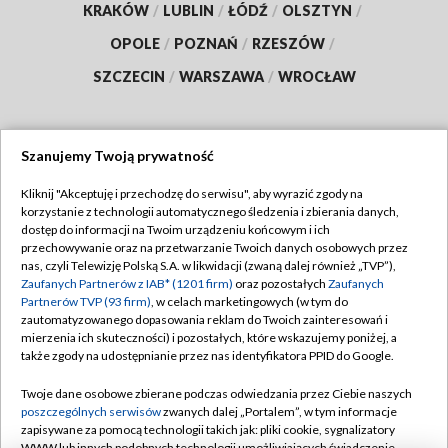
KRAKÓW
/
LUBLIN
/
ŁÓDŹ
/
OLSZTYN
/
OPOLE
/
POZNAŃ
/
RZESZÓW
/
SZCZECIN
/
WARSZAWA
/
WROCŁAW
Szanujemy Twoją prywatność
Dołącz do nas:
Kliknij "Akceptuję i przechodzę do serwisu", aby wyrazić zgody na
korzystanie z technologii automatycznego śledzenia i zbierania danych,
TVP
dostęp do informacji na Twoim urządzeniu końcowym i ich
Abonament TVP
przechowywanie oraz na przetwarzanie Twoich danych osobowych przez
Regulamin TVP
nas, czyli Telewizję Polską S.A. w likwidacji (zwaną dalej również „TVP”),
Emisja w TVP
Polityka prywatności
Zaufanych Partnerów z IAB* (1201 firm)
oraz pozostałych
Zaufanych
Partnerów TVP (93 firm)
, w celach marketingowych (w tym do
Centrum informacji TVP
Moje zgody
zautomatyzowanego dopasowania reklam do Twoich zainteresowań i
mierzenia ich skuteczności) i pozostałych, które wskazujemy poniżej, a
Naziemna Telewizja Cyfrowa
Pomoc
także zgody na udostępnianie przez nas identyfikatora PPID do Google.
Sklep TVP
Biuro reklamy
Twoje dane osobowe zbierane podczas odwiedzania przez Ciebie naszych
Rada Programowa
Kontakt
poszczególnych serwisów
zwanych dalej „Portalem”, w tym informacje
zapisywane za pomocą technologii takich jak: pliki cookie, sygnalizatory
System NOS
WWW lub innych podobnych technologii umożliwiających świadczenie