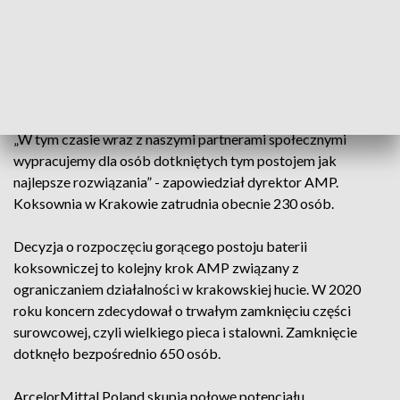
Koszuta.
Przekazał on, że do końca bieżącego roku wszyscy
pracownicy koksowni zostaną na swoich stanowiskach pracy,
aby przygotować instalację do bezpiecznego zatrzymania.
„W tym czasie wraz z naszymi partnerami społecznymi
wypracujemy dla osób dotkniętych tym postojem jak
najlepsze rozwiązania” - zapowiedział dyrektor AMP.
Koksownia w Krakowie zatrudnia obecnie 230 osób.
Decyzja o rozpoczęciu gorącego postoju baterii
koksowniczej to kolejny krok AMP związany z
ograniczaniem działalności w krakowskiej hucie. W 2020
roku koncern zdecydował o trwałym zamknięciu części
surowcowej, czyli wielkiego pieca i stalowni. Zamknięcie
dotknęło bezpośrednio 650 osób.
ArcelorMittal Poland skupia połowę potencjału