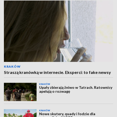
KRAKÓW
Straszą kranówką w internecie. Eksperci: to fake newsy
KRAKÓW
Upały zbierają żniwo w Tatrach. Ratownicy
apelują o rozwagę
KRAKÓW
Nowe skutery, quady i łodzie dla