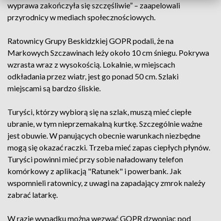
wyprawa zakończyła się szczęśliwie” – zaapelowali
przyrodnicy w mediach społecznościowych.
Ratownicy Grupy Beskidzkiej GOPR podali, że na
Markowych Szczawinach leży około 10 cm śniegu. Pokrywa
wzrasta wraz z wysokością. Lokalnie, w miejscach
odkładania przez wiatr, jest go ponad 50 cm. Szlaki
miejscami są bardzo śliskie.
Turyści, którzy wybiorą się na szlak, muszą mieć ciepłe
ubranie, w tym nieprzemakalną kurtkę. Szczególnie ważne
jest obuwie. W panujących obecnie warunkach niezbędne
mogą się okazać raczki. Trzeba mieć zapas ciepłych płynów.
Turyści powinni mieć przy sobie naładowany telefon
komórkowy z aplikacją "Ratunek" i powerbank. Jak
wspomnieli ratownicy, z uwagi na zapadający zmrok należy
zabrać latarkę.
W razie wypadku można wezwać GOPR dzwoniąc pod