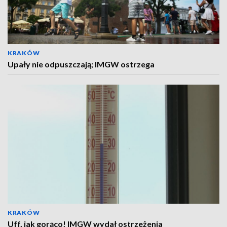
KRAKÓW
Upały nie odpuszczają; IMGW ostrzega
KRAKÓW
Uff, jak gorąco! IMGW wydał ostrzeżenia