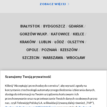
ZOBACZ WIĘCEJ
BIAŁYSTOK
/
BYDGOSZCZ
/
GDAŃSK
/
GORZÓW WLKP.
/
KATOWICE
/
KIELCE
/
KRAKÓW
/
LUBLIN
/
ŁÓDŹ
/
OLSZTYN
/
OPOLE
/
POZNAŃ
/
RZESZÓW
/
SZCZECIN
/
WARSZAWA
/
WROCŁAW
Szanujemy Twoją prywatność
Dołącz do nas:
Kliknij "Akceptuję i przechodzę do serwisu", aby wyrazić zgody na
korzystanie z technologii automatycznego śledzenia i zbierania danych,
TVP
dostęp do informacji na Twoim urządzeniu końcowym i ich
Abonament TVP
przechowywanie oraz na przetwarzanie Twoich danych osobowych przez
Regulamin TVP
nas, czyli Telewizję Polską S.A. w likwidacji (zwaną dalej również „TVP”),
Emisja w TVP