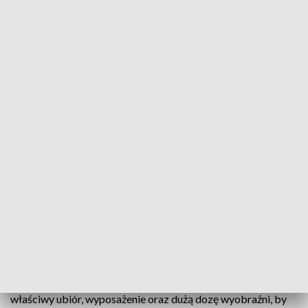
Babia Góra
Źródło: Arkadiusz Wójcicki
Zimowy poranek na Babiej Górze. Dziś na szczycie
siła wiatru sięgała 80 km/h, a temperatura
odczuwalna wynosiła około minus 20 st.
Wybierających się na babiogórskie szlaki
informujemy, że panują warunki zimowe – oznajmił w
czwartek Babiogórski Park Narodowy.
„Prosimy o nielekceważenie +Królowej Beskidów+ i
właściwy ubiór, wyposażenie oraz dużą dozę wyobraźni, by