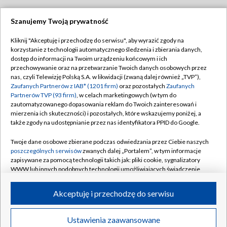
Szanujemy Twoją prywatność
Dołącz do nas:
Kliknij "Akceptuję i przechodzę do serwisu", aby wyrazić zgody na
korzystanie z technologii automatycznego śledzenia i zbierania danych,
TVP
dostęp do informacji na Twoim urządzeniu końcowym i ich
Abonament TVP
przechowywanie oraz na przetwarzanie Twoich danych osobowych przez
Regulamin TVP
nas, czyli Telewizję Polską S.A. w likwidacji (zwaną dalej również „TVP”),
Emisja w TVP
Polityka prywatności
Zaufanych Partnerów z IAB* (1201 firm)
oraz pozostałych
Zaufanych
Partnerów TVP (93 firm)
, w celach marketingowych (w tym do
Centrum informacji TVP
Moje zgody
zautomatyzowanego dopasowania reklam do Twoich zainteresowań i
mierzenia ich skuteczności) i pozostałych, które wskazujemy poniżej, a
Naziemna Telewizja Cyfrowa
Pomoc
także zgody na udostępnianie przez nas identyfikatora PPID do Google.
Sklep TVP
Biuro reklamy
Twoje dane osobowe zbierane podczas odwiedzania przez Ciebie naszych
Rada Programowa
Kontakt
poszczególnych serwisów
zwanych dalej „Portalem”, w tym informacje
zapisywane za pomocą technologii takich jak: pliki cookie, sygnalizatory
System NOS
WWW lub innych podobnych technologii umożliwiających świadczenie
dopasowanych i bezpiecznych usług, personalizację treści oraz reklam,
Informacje o nadawcy
Kanały
udostępnianie funkcji mediów społecznościowych oraz analizowanie
Akceptuję i przechodzę do serwisu
ruchu w Internecie.
Program dla prasy
©2026 Telewizja Polska S.A. w likwidacji
Biuro Reklamy
Twoje dane osobowe zbierane podczas odwiedzania przez Ciebie
Ustawienia zaawansowane
poszczególnych serwisów
na Portalu, takie jak adresy IP, identyfikatory