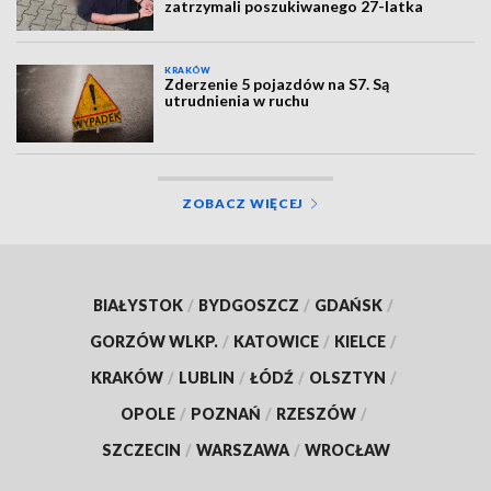
zatrzymali poszukiwanego 27-latka
KRAKÓW
Zderzenie 5 pojazdów na S7. Są
utrudnienia w ruchu
ZOBACZ WIĘCEJ
BIAŁYSTOK
/
BYDGOSZCZ
/
GDAŃSK
/
GORZÓW WLKP.
/
KATOWICE
/
KIELCE
/
KRAKÓW
/
LUBLIN
/
ŁÓDŹ
/
OLSZTYN
/
OPOLE
/
POZNAŃ
/
RZESZÓW
/
SZCZECIN
/
WARSZAWA
/
WROCŁAW