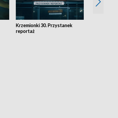
Krzemionki 30. Przystanek
Kraków - jak
reportaż