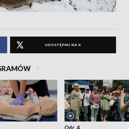
UDOSTĘPNIJ NA X
OGRAMÓW
Odc. 4