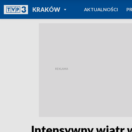
POWRÓT DO
KRAKÓW
AKTUALNOŚCI
P
TVP REGIONY
Intensywny wiatr 