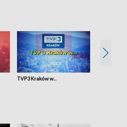
TVP3 Kraków w...
Ślizg