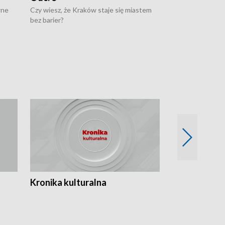
wne
Czy wiesz, że Kraków staje się miastem
Czy wiesz, że Kr
bez barier?
poprawia jakość 
Kronika kulturalna
Kronika Tydz