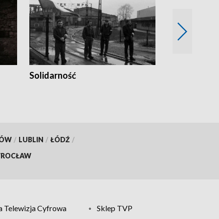
Solidarność
Trudne lata
KÓW
/
LUBLIN
/
ŁÓDŹ
/
ROCŁAW
 Telewizja Cyfrowa
Sklep TVP