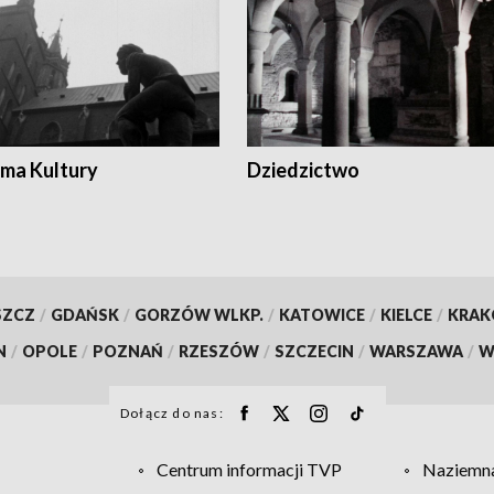
ma Kultury
Dziedzictwo
SZCZ
/
GDAŃSK
/
GORZÓW WLKP.
/
KATOWICE
/
KIELCE
/
KRA
N
/
OPOLE
/
POZNAŃ
/
RZESZÓW
/
SZCZECIN
/
WARSZAWA
/
W
Dołącz do nas:
Centrum informacji TVP
Naziemna